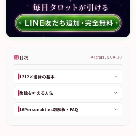
目次
全
12
項目 /
3
カテゴリ
1212×復縁の基本
復縁を叶える方法
16Personalities別解釈・FAQ