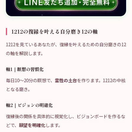
1212の復縁を叶える自分磨き12の軸
1212を見ているあなたが、復縁を叶えるための自分磨きの12
の軸を解説します。
軸1｜瞑想の習慣化
毎日10〜20分の瞑想で、
霊性の土台
を作ります。1212の中核
となる磨き。
軸2｜ビジョンの明確化
復縁後の関係を具体的に視覚化し、ビジョンボードを作るな
どで、
願望を明確化
します。