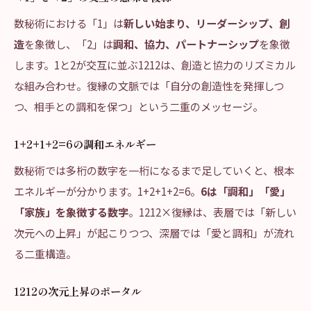
数秘術における「1」は
新しい始まり、リーダーシップ、創
造
を象徴し、「2」は
調和、協力、パートナーシップ
を象徴
します。1と2が交互に並ぶ1212は、創造と協力のリズミカル
な組み合わせ。復縁の文脈では「自分の創造性を発揮しつ
つ、相手との調和を保つ」という二重のメッセージ。
1+2+1+2=6の調和エネルギー
数秘術では多桁の数字を一桁になるまで足していくと、根本
エネルギーが分かります。1+2+1+2=6。
6は「調和」「愛」
「家族」を象徴する数字
。1212×復縁は、表層では「新しい
次元への上昇」が起こりつつ、深層では「愛と調和」が流れ
る二重構造。
1212の次元上昇のポータル