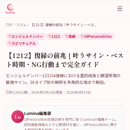
TOP
コラム
【1212】復縁の前兆｜叶うサイン・ベス
...
エンジェルナンバー
1212
復縁
16Personalities
スピリチュアル
【1212】復縁の前兆｜叶うサイン・ベス
ト時期・NG行動まで完全ガイド
エンジェルナンバー1212は復縁における霊的成長と願望実現の
最強サイン。16タイプ別の解釈を多角的な視点で解説。
約22分
公開：
2026年5月15日
更新：
2026年4月19日
Lumina編集部
Lu
16Personalities性格診断を専門に扱うLuminaの編集チーム。
認知機能理論などの公開資料を基に、16Personalitiesに関す
る解説記事を制作しています。