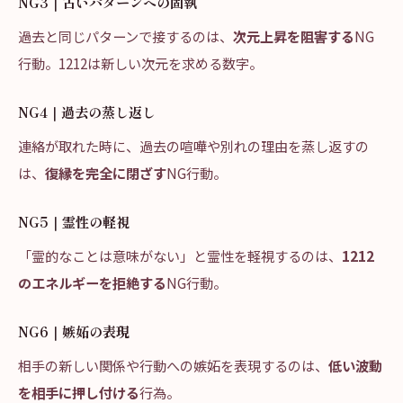
NG3｜古いパターンへの固執
過去と同じパターンで接するのは、
次元上昇を阻害する
NG
行動。1212は新しい次元を求める数字。
NG4｜過去の蒸し返し
連絡が取れた時に、過去の喧嘩や別れの理由を蒸し返すの
は、
復縁を完全に閉ざす
NG行動。
NG5｜霊性の軽視
「霊的なことは意味がない」と霊性を軽視するのは、
1212
のエネルギーを拒絶する
NG行動。
NG6｜嫉妬の表現
相手の新しい関係や行動への嫉妬を表現するのは、
低い波動
を相手に押し付ける
行為。