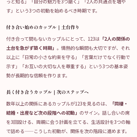
っと知る」「自分の魅力を3つ磨く」「2人の共通点を増や
す」という3つの初動を始めるべき時期です。
付き合い始めのカップル｜土台作り
付き合って間もないカップルにとって、123は
「2人の関係の
土台を急がず築く時期」
。情熱的な瞬間も大切ですが、それ
以上に「日常の小さな約束を守る」「言葉だけでなく行動で
示す」「お互いの大切な人を尊重する」という3つの基本姿
勢が長期的な信頼を作ります。
長く付き合うカップル｜次のステップへ
数年以上の関係にあるカップルが123を見るのは、
「同棲・
結婚・出産など次の段階への初動」
のサイン。話し合いの席
を3回設ける、両親に会う計画を立てる、生活設計を3つの軸
で詰める——こうした初動が、関係を次の階段に進めます。