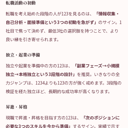
転職活動の初動
転職を考え始めた段階の人が123を見るのは、
「情報収集・
自己分析・面接準備という3つの初動を急がず」
のサイン。1
社目で焦って決めず、最低3社の選択肢を持つことで、より
良い縁を引き寄せられます。
独立・起業の準備
独立や起業を準備中の方の123は、
「副業フェーズ→小規模
独立→本格独立という3段階の設計」
を推奨。いきなりの全
力ジャンプは、1234よりも123の方が強く戒めます。3段階の
検証を経た独立ほど、長期的な成功率が高くなります。
昇進・昇格
現職で昇進・昇格を目指す方の123は、
「次のポジションに
必要な3つのスキルを今から準備」
するサイン。実績で示す