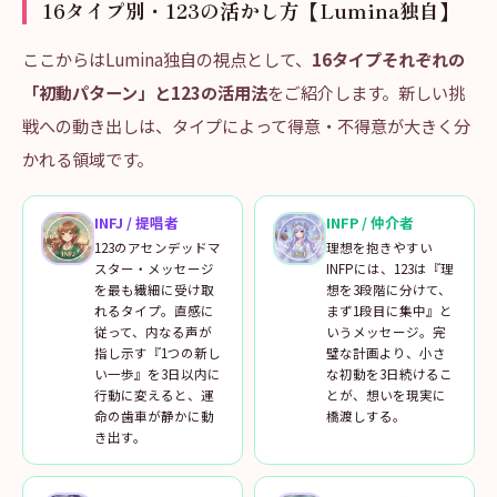
16タイプ別・123の活かし方【Lumina独自】
ここからはLumina独自の視点として、
16タイプそれぞれの
「初動パターン」と123の活用法
をご紹介します。新しい挑
戦への動き出しは、タイプによって得意・不得意が大きく分
かれる領域です。
INFJ
/
提唱者
INFP
/
仲介者
123のアセンデッドマ
理想を抱きやすい
スター・メッセージ
INFPには、123は『理
を最も繊細に受け取
想を3段階に分けて、
れるタイプ。直感に
まず1段目に集中』と
従って、内なる声が
いうメッセージ。完
指し示す『1つの新し
璧な計画より、小さ
い一歩』を3日以内に
な初動を3日続けるこ
行動に変えると、運
とが、想いを現実に
命の歯車が静かに動
橋渡しする。
き出す。