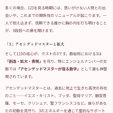
多くの場合、123を見る時期には、思いがけない人物との出
会いや、これまでの関係性のリニューアルが起こります。一
人で抱え込まず、信頼できる誰かに胸の内を打ち明けること
が、3段目への扉を開けます。
「3」アセンデッドマスターと拡大
そして123の核心が、ラストの3です。数秘術における3は
「創造・拡大・表現」
を司り、特にエンジェルナンバーの文
脈では
「アセンデッドマスターが宿る数字」
として最も神聖
視されています。
アセンデッドマスターとは、過去に地上で生きた高次の存在
のこと——イエス・キリスト、ブッダ、聖母マリア、観音菩
薩、モーセ、クリシュナ、聖フランシスコなど。彼らがあな
たの初動を見守り、3のエネルギーを通じて霊的なサポート