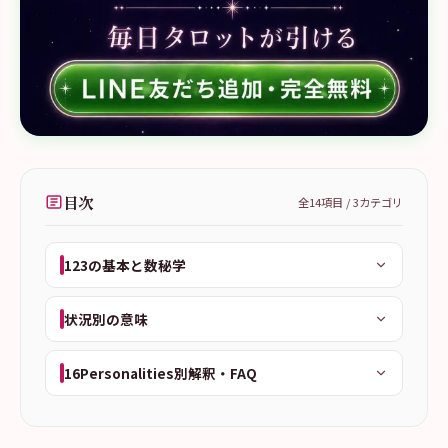
目次
全
14
項目 /
3
カテゴリ
123の基本と数秘学
状況別の意味
16Personalities別解釈・FAQ