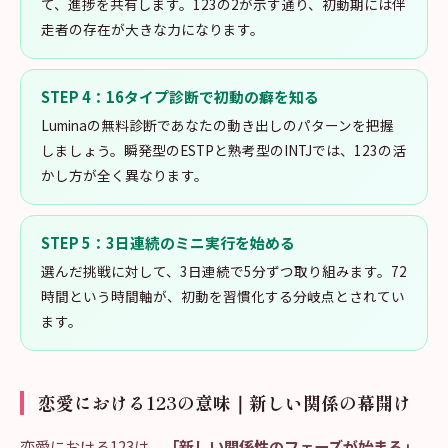
て、進捗を共有します。123の2が示す通り、初動期には伴
走者の存在が大きな力になります。
STEP
4
：
16タイプ診断で初動の癖を知る
Luminaの無料診断であなたの動き出しのパターンを把握
しましょう。瞬発型のESTPと熟考型のINTJでは、123の活
かし方が全く異なります。
STEP
5
：
3日連続のミニ実行を始める
選んだ挑戦に対して、3日連続で5分ずつ取り組みます。72
時間という時間軸が、初動を習慣化する分岐点とされてい
ます。
恋愛における123の意味｜新しい関係の幕開け
恋愛における123は、
「新しい関係性のフェーズが始まる」