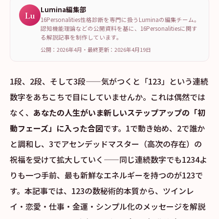
Lumina編集部
Lu
16Personalities性格診断を専門に扱うLuminaの編集チーム。
認知機能理論などの公開資料を基に、16Personalitiesに関す
る解説記事を制作しています。
公開：2026年4月
・
最終更新：
2026年4月19日
1段、2段、そして3段——気がつくと「123」という連続
数字をあちこちで目にしていませんか。これは偶然では
なく、
あなたの人生がいま新しいステップアップの「初
動フェーズ」に入った合図
です。1で動き始め、2で誰か
と調和し、3でアセンデッドマスター（高次の存在）の
祝福を受けて拡大していく——同じ連続数字でも1234よ
りも一つ手前、最も新鮮なエネルギーを持つのが123で
す。本記事では、123の数秘術的本質から、ツインレ
イ・恋愛・仕事・金運・シンプル化のメッセージを解説