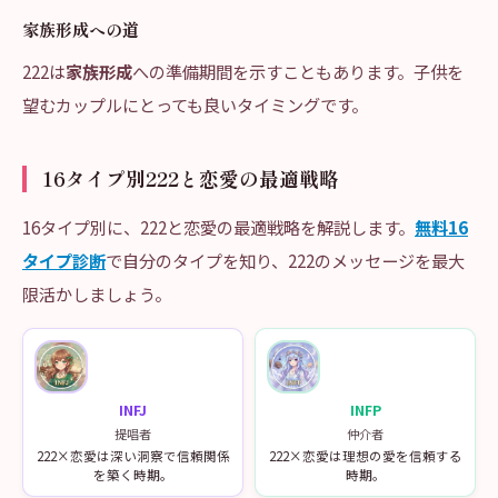
家族形成への道
222は
家族形成
への準備期間を示すこともあります。子供を
望むカップルにとっても良いタイミングです。
16タイプ別222と恋愛の最適戦略
16タイプ別に、222と恋愛の最適戦略を解説します。
無料16
タイプ診断
で自分のタイプを知り、222のメッセージを最大
限活かしましょう。
INFJ
INFP
提唱者
仲介者
222×恋愛は深い洞察で信頼関係
222×恋愛は理想の愛を信頼する
を築く時期。
時期。