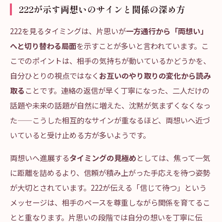
222が示す両想いのサインと関係の深め方
222を見るタイミングは、片思いが
一方通行から「両想い」
へと切り替わる局面
を示すことが多いと言われています。こ
こでのポイントは、相手の気持ちが動いているかどうかを、
自分ひとりの視点ではなく
お互いのやり取りの変化から読み
取る
ことです。連絡の返信が早く丁寧になった、二人だけの
話題や未来の話題が自然に増えた、沈黙が気まずくなくなっ
た——こうした相互的なサインが重なるほど、両想いへ近づ
いていると受け止める方が多いようです。
両想いへ進展する
タイミングの見極め
としては、焦って一気
に距離を詰めるより、信頼が積み上がった手応えを待つ姿勢
が大切とされています。222が伝える「信じて待つ」という
メッセージは、相手のペースを尊重しながら関係を育てるこ
とと重なります。片思いの段階では自分の想いを丁寧に伝