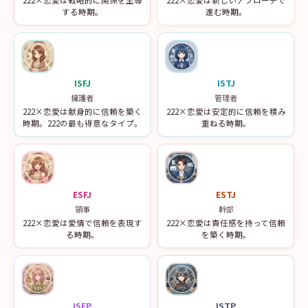
222×恋愛は戦略的に関係を主導
222×恋愛は新しいアプローチで
する時期。
進む時期。
ISFJ
ISTJ
擁護者
管理者
222×恋愛は献身的に信頼を築く
222×恋愛は安定的に信頼を積み
時期。222の最も得意なタイプ。
重ねる時期。
ESFJ
ESTJ
領事
幹部
222×恋愛は愛情で信頼を表現す
222×恋愛は責任感を持って信頼
る時期。
を築く時期。
ISFP
ISTP