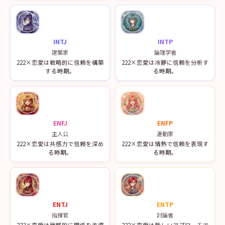
INTJ
INTP
建築家
論理学者
222×恋愛は戦略的に信頼を構築
222×恋愛は冷静に信頼を分析す
する時期。
る時期。
ENFJ
ENFP
主人公
運動家
222×恋愛は共感力で信頼を深め
222×恋愛は情熱で信頼を表現す
る時期。
る時期。
ENTJ
ENTP
指揮官
討論者