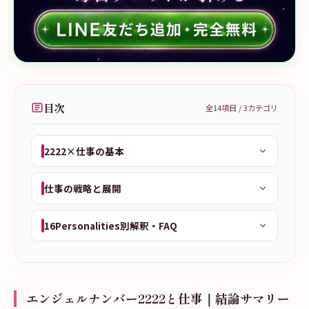
目次
全
14
項目 /
3
カテゴリ
2222×仕事の基本
仕事の戦略と展開
16Personalities別解釈・FAQ
エンジェルナンバー2222と仕事｜結論サマリー