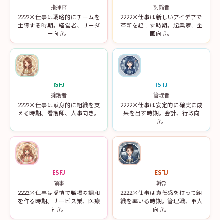
指揮官
討論者
2222×仕事は戦略的にチームを
2222×仕事は新しいアイデアで
主導する時期。経営者、リーダ
革新を起こす時期。起業家、企
ー向き。
画向き。
ISFJ
ISTJ
擁護者
管理者
2222×仕事は献身的に組織を支
2222×仕事は安定的に確実に成
える時期。看護師、人事向き。
果を出す時期。会計、行政向
き。
ESFJ
ESTJ
領事
幹部
2222×仕事は愛情で職場の調和
2222×仕事は責任感を持って組
を作る時期。サービス業、医療
織を率いる時期。管理職、軍人
向き。
向き。