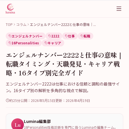
TOP
コラム
エンジェルナンバー2222と仕事の意味｜
...
エンジェルナンバー
2222
仕事
転職
16Personalities
キャリア
エンジェルナンバー2222と仕事の意味｜
転職タイミング・天職発見・キャリア戦
略・16タイプ別完全ガイド
エンジェルナンバー2222は仕事における信頼と調和の最強サイ
ン。16タイプ別の解釈を多角的な視点で解説。
約25分
公開：
2026年5月15日
更新：
2026年4月19日
Lumina編集部
Lu
16Personalities性格診断を専門に扱うLuminaの編集チーム。