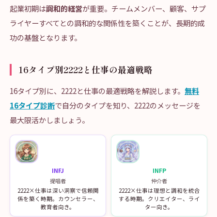
起業初期は
調和的経営
が重要。チームメンバー、顧客、サプ
ライヤーすべてとの調和的な関係性を築くことが、長期的成
功の基盤となります。
16タイプ別2222と仕事の最適戦略
16タイプ別に、2222と仕事の最適戦略を解説します。
無料
16タイプ診断
で自分のタイプを知り、2222のメッセージを
最大限活かしましょう。
INFJ
INFP
提唱者
仲介者
2222×仕事は深い洞察で信頼関
2222×仕事は理想と調和を統合
係を築く時期。カウンセラー、
する時期。クリエイター、ライ
教育者向き。
ター向き。