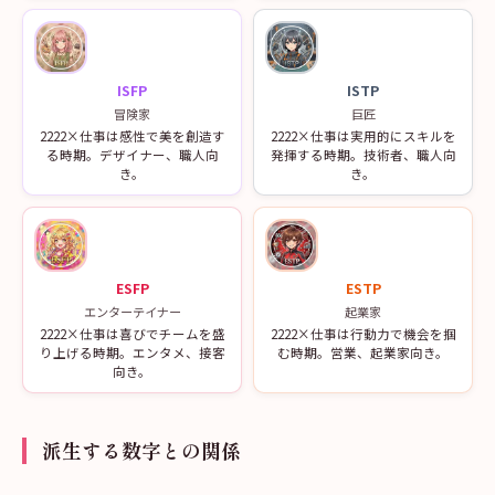
ISFP
ISTP
冒険家
巨匠
2222×仕事は感性で美を創造す
2222×仕事は実用的にスキルを
る時期。デザイナー、職人向
発揮する時期。技術者、職人向
き。
き。
ESFP
ESTP
エンターテイナー
起業家
2222×仕事は喜びでチームを盛
2222×仕事は行動力で機会を掴
り上げる時期。エンタメ、接客
む時期。営業、起業家向き。
向き。
派生する数字との関係