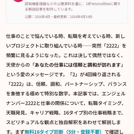
認知機能理論などの公開資料を基に、16Personalitiesに関す
る解説記事を制作しています。
公開：2026年4月
・
最終更新：
2026年4月19日
仕事のことで悩んでいる時、転職を考えている時、新し
いプロジェクトに取り組んでいる時——突然「2222」を
頻繁に見るようになった。これは決して偶然ではなく、
天使からの「
あなたの仕事には信頼と調和が訪れます
」
という愛のメッセージです。「2」が4回繰り返される
「2222」は、信頼、調和、パートナーシップ、バランス
を象徴する極めて特別な数字。本記事では、エンジェル
ナンバー2222と仕事の関係について、転職タイミング、
天職発見、キャリア戦略、16タイプ別の仕事戦略まで、
スピリチュアルな観点と独自解釈をあわせて解説しま
す。まず
無料16タイプ診断（5分・登録不要）
で確認し