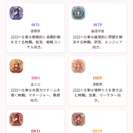
INTJ
INTP
建築家
論理学者
2222×仕事は戦略的に長期計画
2222×仕事は論理的に問題を解
を立てる時期。経営、戦略コン
決する時期。研究、エンジニア
サル向き。
向き。
ENFJ
ENFP
主人公
運動家
2222×仕事は共感力でチームを
2222×仕事は情熱で人を巻き込
導く時期。マネージャー、教師
む時期。営業、マーケター向
向き。
き。
ENTJ
ENTP