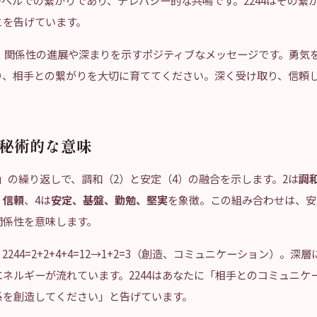
ベルでの繋がりであり、テレパシー的な共鳴です。2244はその繋
とを告げています。
は、関係性の進展や深まりを示すポジティブなメッセージです。勇気
り、相手との繋がりを大切に育ててください。深く受け取り、信頼
数秘術的な意味
-4-4」の繰り返しで、調和（2）と安定（4）の融合を示します。2は
調
、信頼
、4は
安定、基盤、勤勉、堅実
を象徴。この組み合わせは、安
関係性を意味します。
244=2+2+4+4=12→1+2=3（創造、コミュニケーション）。深
ネルギーが流れています。2244はあなたに「相手とのコミュニケ
係を創造してください」と告げています。