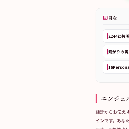
目次
2244と共
繋がりの実
16Person
エンジェ
結論からお伝え
イン
です。あな