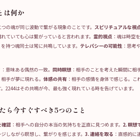
とは何か
二つの魂が同じ波動で繋がる現象のことです。
スピリチュアルな視
離れていても心は繋がっていると言われます。
霊的視点
：魂は時空
りを持つ魂同士は常に共鳴しています。
テレパシーの可能性
：思考
ィ
：意味ある偶然の一致。
同時瞑想
：相手のことを考えた瞬間に相
：相手が夢に現れる。
体感の共有
：相手の感情を身体で感じる。こ
。2244はその共鳴が今、最も強く現れている時を告げています。
を見たら今すぐすべき5つのこと
を確認
：相手への自分の本当の気持ちを正直に見つめます。
2. 瞑
ージしながら瞑想し、繋がりを感じます。
3. 連絡を取る
：直感的に