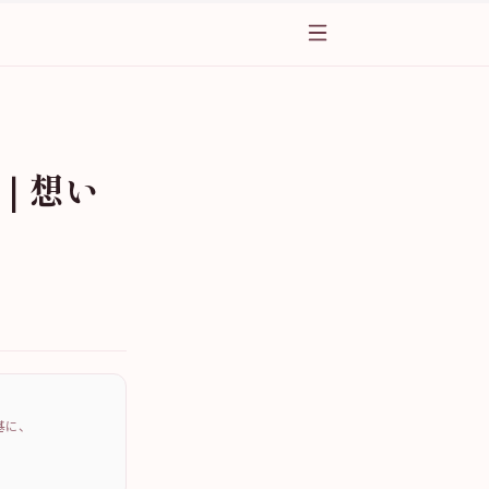
じ｜想い
を基に、