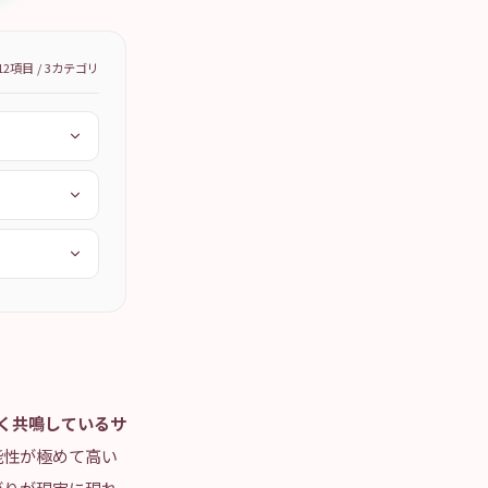
12
項目 /
3
カテゴリ
深く共鳴しているサ
能性が極めて高い