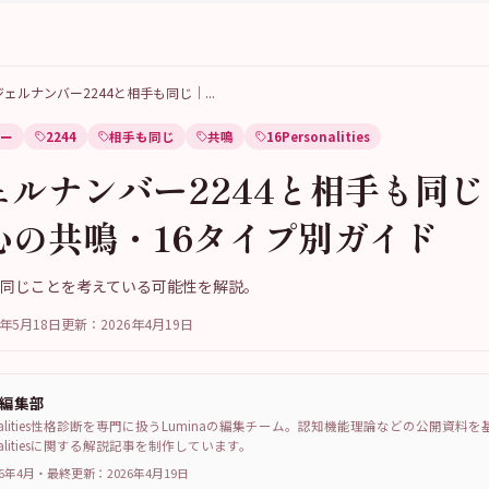
ジェルナンバー2244と相手も同じ｜
...
ー
2244
相手も同じ
共鳴
16Personalities
ェルナンバー2244と相手も同
心の共鳴・16タイプ別ガイド
手も同じことを考えている可能性を解説。
6年5月18日
更新：
2026年4月19日
a編集部
sonalities性格診断を専門に扱うLuminaの編集チーム。認知機能理論などの公開資料
sonalitiesに関する解説記事を制作しています。
6年4月
・
最終更新：
2026年4月19日