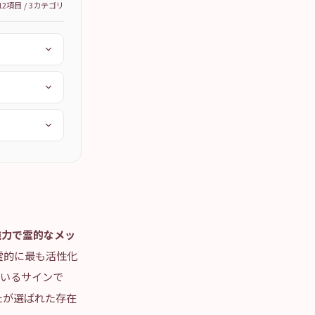
12
項目 /
3
カテゴリ
強力で霊的なメッ
霊的に最も活性化
ているサインで
たが選ばれた存在