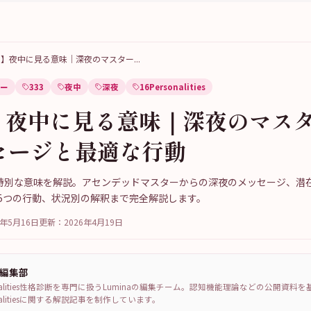
33】夜中に見る意味｜深夜のマスター
...
ー
333
夜中
深夜
16Personalities
3】夜中に見る意味｜深夜のマス
セージと最適な行動
る特別な意味を解説。アセンデッドマスターからの深夜のメッセージ、潜
5つの行動、状況別の解釈まで完全解説します。
6年5月16日
更新：
2026年4月19日
a編集部
sonalities性格診断を専門に扱うLuminaの編集チーム。認知機能理論などの公開資料
sonalitiesに関する解説記事を制作しています。