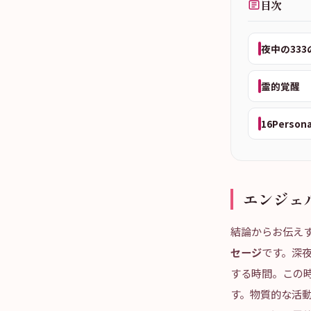
目次
夜中の333
霊的覚醒
16Person
エンジェ
結論からお伝え
セージ
です。深夜
する時間。この
す。物質的な活