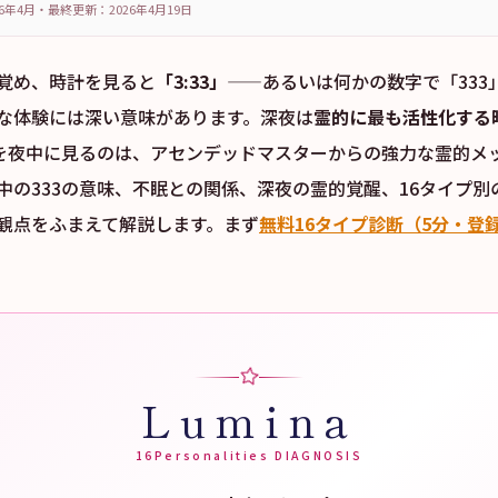
6年4月
・
最終更新：
2026年4月19日
覚め、時計を見ると
「3:33」
——あるいは何かの数字で「333
な体験には深い意味があります。深夜は
霊的に最も活性化する
3を夜中に見るのは、アセンデッドマスターからの強力な霊的メ
中の333の意味、不眠との関係、深夜の霊的覚醒、16タイプ別
観点をふまえて解説します。まず
無料16タイプ診断（5分・登
Lumina
16Personalities DIAGNOSIS