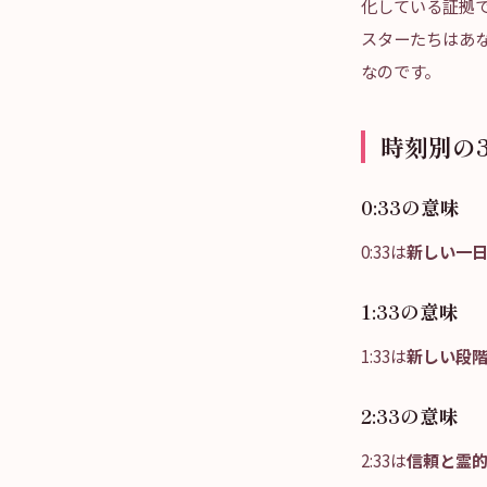
化している証拠
スターたちはあ
なのです。
時刻別の3
0:33の意味
0:33は
新しい一
1:33の意味
1:33は
新しい段
2:33の意味
2:33は
信頼と霊