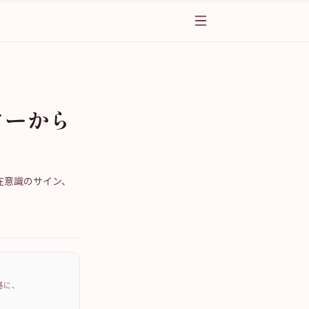
ターから
在意識のサイン、
を基に、