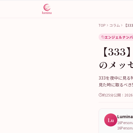
TOP
コラム
【3
エンジェルナンバ
【33
のメッ
333を夜中に見
見た時に取るべき
約25分
公開：
202
Lumin
Lu
16Per
16Per