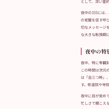
として、深い霊
夜中の333には
の覚醒を促す呼
切なメッセージ
な大きな転換期
夜中の特
夜中、特に
午前
この時間は次元
は「丑三つ時」
す。修道院や寺
夜中に目が覚め
忙しさで聞こえ