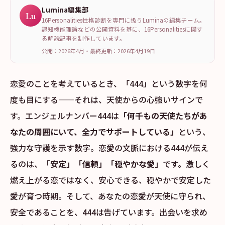
Lumina編集部
Lu
16Personalities性格診断を専門に扱うLuminaの編集チーム。
認知機能理論などの公開資料を基に、16Personalitiesに関す
る解説記事を制作しています。
公開：2026年4月
・
最終更新：
2026年4月19日
恋愛のことを考えているとき、「444」という数字を何
度も目にする——それは、天使からの心強いサインで
す。エンジェルナンバー444は
「何千もの天使たちがあ
なたの周囲にいて、全力でサポートしている」
という、
強力な守護を示す数字。恋愛の文脈における444が伝え
るのは、
「安定」「信頼」「穏やかな愛」
です。激しく
燃え上がる恋ではなく、安心できる、穏やかで安定した
愛が育つ時期。そして、あなたの恋愛が天使に守られ、
安全であることを、444は告げています。出会いを求め