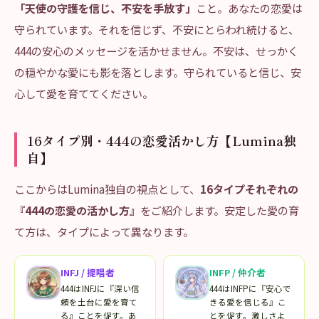
「天使の守護を信じ、不安を手放す」
こと。あなたの恋愛は
守られています。それを信じず、不安にとらわれ続けると、
444の安心のメッセージを活かせません。不安は、せっかく
の穏やかな愛にも影を落とします。守られていると信じ、安
心して愛を育ててください。
16タイプ別・444の恋愛活かし方【Lumina独
自】
ここからはLumina独自の視点として、
16タイプそれぞれの
『444の恋愛の活かし方』
をご紹介します。安定した愛の育
て方は、タイプによって異なります。
INFJ
/
提唱者
INFP
/
仲介者
444はINFJに『深い信
444はINFPに『安心で
頼を土台に愛を育て
きる愛を信じる』こ
る』ことを促す。あ
とを促す。激しさよ