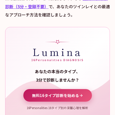
診断（5分・登録不要）
で、あなたのツインレイとの最適
なアプローチ方法を確認しましょう。
Lumina
16Personalities DIAGNOSIS
あなたの本当のタイプ、
3分で診断しませんか？
無料16タイプ診断を始める
16Personalities 16タイプ別の深層心理を解析