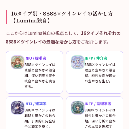
16タイプ別・8888×ツインレイの活かし方
【Lumina独自】
ここからはLumina独自の視点として、
16タイプそれぞれの
8888×ツインレイの最適な活かし方
をご紹介します。
INFJ
/
提唱者
INFP
/
仲介者
8888×ツインレイは
8888×ツインレイは
直感と豊かさの融合
理想と豊かさの融合
期。深い洞察で完全
期。純粋な愛が最大
統合と豊かさを実現
の豊かさを生む。
する。
INTJ
/
建築家
INTP
/
論理学者
8888×ツインレイは
8888×ツインレイは
戦略と豊かさの融合
知性と豊かさの融合
期。計画的に完全統
期。深い分析で豊か
合と繁栄を築く。
さの本質を理解す