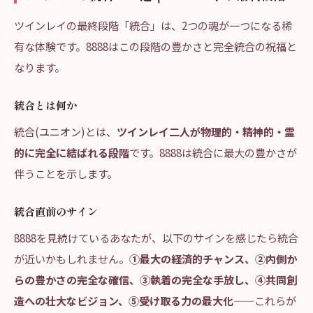
ツインレイの最終段階「統合」は、2つの魂が一つになる稀
有な体験です。8888はこの段階の豊かさと完全統合の祝福と
なります。
統合とは何か
統合(ユニオン)とは、
ツインレイ二人が物理的・精神的・霊
的に完全に結ばれる段階
です。8888は統合に最大の豊かさが
伴うことを示します。
統合直前のサイン
8888を見続けているあなたが、以下のサインを感じたら統合
が近いかもしれません。
①最大の経済的チャンス、②内側か
らの豊かさの完全な確信、③執着の完全な手放し、④共同創
造への壮大なビジョン、⑤受け取る力の最大化
——これらが