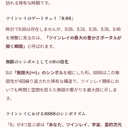
訪れる稀有な時期です。
ツインレイのゲートウェイ「8:88」
時計で8:88は存在しませんが、8:08、8:18、8:28、8:38、8:48
を頻繁に見るのは、
「ツインレイの最大の豊かさポータルが
開く瞬間」
と呼ばれます。
無限のシンボルとしての8の倍化
8は
「無限大(∞)」のシンボル
を縦にした形。8888はこの無
限性が4回繰り返された稀有な構造で、ツインレイ関係にお
いても時間と空間を超えた無限の繋がりを最大限に示しま
す。
ツインレイにおける8888のシンボリズム
「8」が4つ並ぶ姿は
「あなた、ツインレイ、宇宙、霊的次元