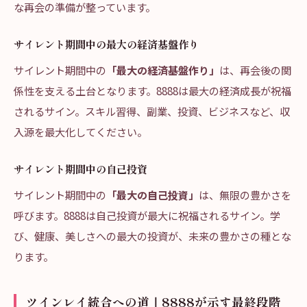
な再会の準備が整っています。
サイレント期間中の最大の経済基盤作り
サイレント期間中の
「最大の経済基盤作り」
は、再会後の関
係性を支える土台となります。8888は最大の経済成長が祝福
されるサイン。スキル習得、副業、投資、ビジネスなど、収
入源を最大化してください。
サイレント期間中の自己投資
サイレント期間中の
「最大の自己投資」
は、無限の豊かさを
呼びます。8888は自己投資が最大に祝福されるサイン。学
び、健康、美しさへの最大の投資が、未来の豊かさの種とな
ります。
ツインレイ統合への道｜8888が示す最終段階