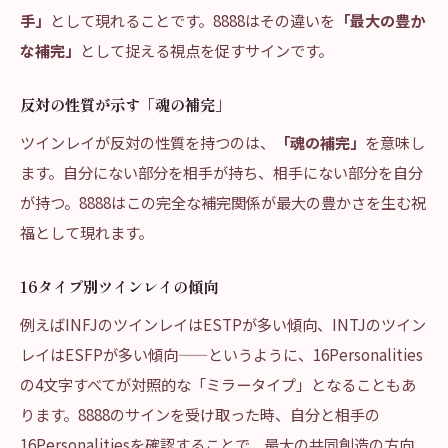
手」
として現れることです。8888はその違いを
「最大の豊か
な補完」
として捉える視点を促すサインです。
反対の性質が示す「魂の補完」
ツインレイが反対の性質を持つのは、
「魂の補完」
を意味し
ます。自分にない部分を相手が持ち、相手にない部分を自分
が持つ。8888はこの完全な補完関係が最大の豊かさを生む祝
福として現れます。
16タイプ別ツインレイの傾向
例えばINFJのツインレイはESTPが多い傾向、INTJのツイン
レイはESFPが多い傾向——というように、16Personalities
の4文字すべてが対照的な「ミラータイプ」となることもあ
ります。8888のサインを受け取った時、自分と相手の
16Personalitiesを確認することで、最大の共同創造の方向