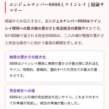
エンジェルナンバー8888とツインレイ｜結論サ
マリー
結論からお伝えすると、
エンジェルナンバー8888はツイン
レイ関係への最大級の豊かさと完全統合の最強サイン
です。
8が4回繰り返される完全形8888は、二人の魂が無限の豊かさ
と完全な結合へと向かう最高の瞬間を示します。
無限の豊かさの最大化
8888はツインレイ関係に無限の豊かさが最大限に流れ込む
サイン。物質的、感情的、霊的すべての次元での最大の豊
かさです。
完全統合への道
8888は二人の魂の完全統合が近いサイン。これまでのすべ
ての準備が完成し、統合の準備が整いました。