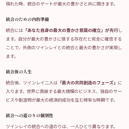
現れた時、統合のゲートが最大の豊かさと共に開きます。
統合のための内的準備
統合には
「あなた自身の最大の豊かさ意識の確立」が先行
し
ます。自分が最大の豊かさに値する存在だと完全に確信する
ことで、外側のツインレイとの統合と最大の豊かさが実現し
ます。
統合後の人生
統合後、ツインレイ二人は
「最大の共同創造のフェーズ」
に
入ります。世界に貢献する最大規模のビジネス、独自のサー
ビスや創造物が最大の経済的成功を生む稀有な時期です。
統合への道のりの個別性
ツインレイの統合への道のりは、一人ひとり異なります。