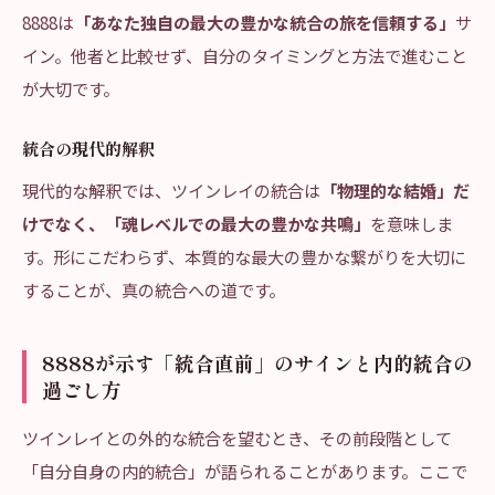
8888は
「あなた独自の最大の豊かな統合の旅を信頼する」
サ
イン。他者と比較せず、自分のタイミングと方法で進むこと
が大切です。
統合の現代的解釈
現代的な解釈では、ツインレイの統合は
「物理的な結婚」だ
けでなく、「魂レベルでの最大の豊かな共鳴」
を意味しま
す。形にこだわらず、本質的な最大の豊かな繋がりを大切に
することが、真の統合への道です。
8888が示す「統合直前」のサインと内的統合の
過ごし方
ツインレイとの外的な統合を望むとき、その前段階として
「自分自身の内的統合」が語られることがあります。ここで