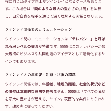
稀に同じ16タイプ同士がツインレイとなるケースもありま
す。この場合は
「鏡のような最大の豊かさの共鳴」
を体験
し、自分自身を相手を通じて深く理解する関係となります。
ツインレイ関係でのコミュニケーション
ツインレイ間のコミュニケーションは
「テレパシー」と呼ば
れる魂レベルの交流
が特徴です。8888はこのテレパシーが最
大規模のビジネスや共同創造のアイデアとして活発化するサ
インでもあります。
ツインレイとの年齢差・距離・状況の超越
ツインレイ関係では、
年齢差、地理的距離、社会的状況など
の障壁は本質的な意味を持ちません
。8888は「すべての障壁
を最大の豊かさが超える」サイン。表面的な条件にとらわれ
ず、魂の声に従ってください。