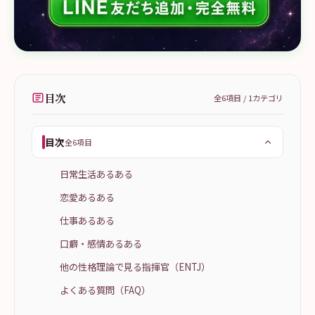
目次
全
6
項目 /
1
カテゴリ
目次
全6項目
日常生活あるある
恋愛あるある
仕事あるある
口癖・感情あるある
他の性格理論で見る指揮官（ENTJ）
よくある質問（FAQ）