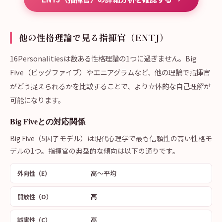
他の性格理論で見る指揮官（ENTJ）
16Personalitiesは数ある性格理論の1つに過ぎません。Big
Five（ビッグファイブ）やエニアグラムなど、他の理論で指揮官
がどう捉えられるかを比較することで、より立体的な自己理解が
可能になります。
Big Fiveとの対応関係
Big Five（5因子モデル）は現代心理学で最も信頼性の高い性格モ
デルの1つ。指揮官の典型的な傾向は以下の通りです。
高〜平均
外向性（E）
高
開放性（O）
高
誠実性（C）