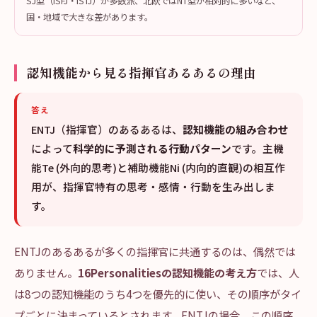
SJ型（ISFJ・ISTJ）が多数派、北欧ではNT型が相対的に多いなど、
国・地域で大きな差があります。
認知機能から見る指揮官あるあるの理由
答え
ENTJ（指揮官）のあるあるは、
認知機能の組み合わせ
によって
科学的に予測される行動パターン
です。主機
能Te (外向的思考)と補助機能Ni (内向的直観)の相互作
用が、指揮官特有の思考・感情・行動を生み出しま
す。
ENTJのあるあるが多くの指揮官に共通するのは、偶然では
ありません。
16Personalitiesの認知機能の考え方
では、人
は8つの認知機能のうち4つを優先的に使い、その順序がタイ
プごとに決まっているとされます。ENTJの場合、この順序