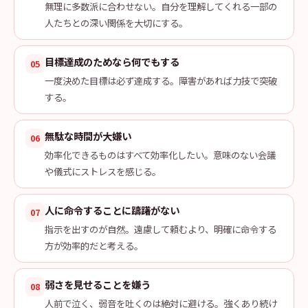
無理に多数派に合わせない。自分を理解してくれる一部の
人たちとの深い関係を大切にする。
目標達成のためなら何でもする
05
一度決めた目標は必ず達成する。障害があれば力技で突破
する。
無駄な時間が大嫌い
06
効率化できるものはすべて効率化したい。意味のない会議
や儀式にストレスを感じる。
人に命令することに躊躇がない
07
指示を出すのが自然。遠慮して頼むより、明確に命令する
方が効率的だと考える。
弱さを見せることを嫌う
08
人前で泣く、弱音を吐くのは絶対に避ける。強くあり続け