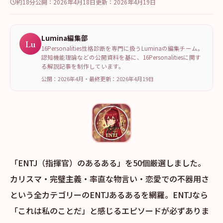
約18分
公開：
2026年4月18日
更新：
2026年4月19日
Lumina編集部
Lu
16Personalities性格診断を専門に扱うLuminaの編集チーム。
認知機能理論などの公開資料を基に、16Personalitiesに関す
る解説記事を制作しています。
公開：2026年4月
・
最終更新：
2026年4月19日
「ENTJ（指揮官）のあるある」を50個厳選しました。
カリスマ・完璧主義・率直な物言い・恋愛での不器用さ
という全カテゴリーのENTJあるあるを網羅。ENTJなら
「これは私のことだ」と感じるエピソードが必ずありま