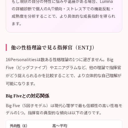
もし現状の自分の特性に悩みや葛藤がある場合、Lumina
の詳細診断で個人のA/T傾向・ストレス下での機能反転・
成熟度を分析することで、より具体的な成長指針を得られ
ます。
他の性格理論で見る指揮官（ENTJ）
16Personalitiesは数ある性格理論の1つに過ぎません。Big
Five（ビッグファイブ）やエニアグラムなど、他の理論で指揮官
がどう捉えられるかを比較することで、より立体的な自己理解が
可能になります。
Big Fiveとの対応関係
Big Five（5因子モデル）は現代心理学で最も信頼性の高い性格モ
デルの1つ。指揮官の典型的な傾向は以下の通りです。
高〜平均
外向性（E）