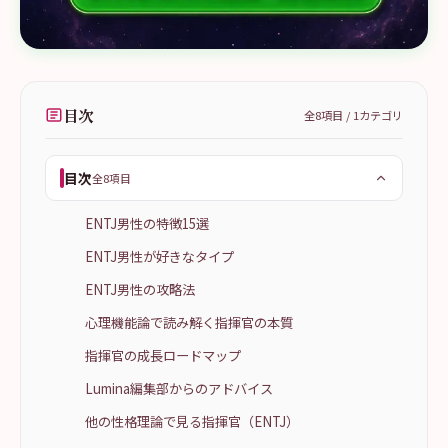
目次
全
8
項目 /
1
カテゴリ
目次
全8項目
ENTJ男性の特徴15選
ENTJ男性が好きなタイプ
ENTJ男性の攻略法
心理機能論で読み解く指揮官の本質
指揮官の成長ロードマップ
Lumina編集部からのアドバイス
他の性格理論で見る指揮官（ENTJ）