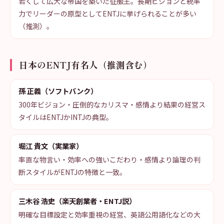
若くして広大な帝国を築いた征服王。長期ビジョンと統率
力でリーダーの原型としてENTJに挙げられることが多い
（推測）。
日本のENTJ有名人（推測含む）
孫 正義（ソフトバンク）
300年ビジョン・圧倒的なカリスマ・感情より結果の経営ス
タイルはENTJかINTJの典型。
堀江 貴文（実業家）
率直な物言い・効率への強いこだわり・感情より論理の判
断スタイルがENTJの特徴と一致。
三木谷 浩史（楽天創業者・ENTJ説）
明確な目標設定と効率重視の経営、英語公用語化などの大