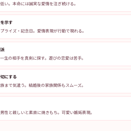
は低い。本命には誠実な愛情を注ぎ続ける。
愛を示す
サプライズ・記念日。愛情表現が行動で現れる。
剣派
、一生の相手を真剣に探す。遊びの恋愛は苦手。
大切にする
家族まで気遣う。結婚後の家族関係もスムーズ。
の男性と親しいと素直に焼きもち。可愛い嫉妬表現。