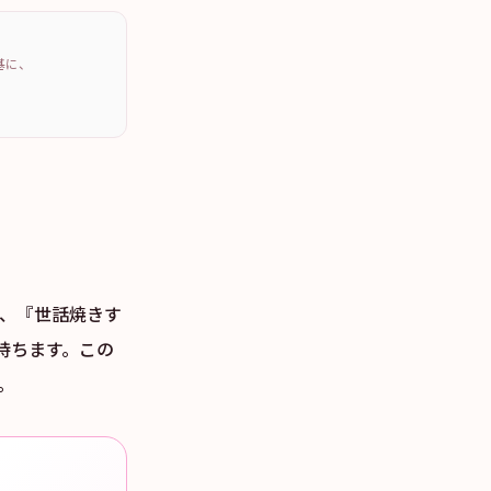
を基に、
方、『世話焼きす
持ちます。この
。