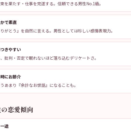
束を果たす・仕事を完遂する。信頼できる男性No.1級。
豊かで素直
ありがとう』を自然に言える。男性としては珍しい感情表現力。
傷つきやすい
が、批判・否定で眠れないほど落ち込むデリケートさ。
で時にお節介
願うあまり『余計なお世話』になることも。
性の恋愛傾向
ら一途