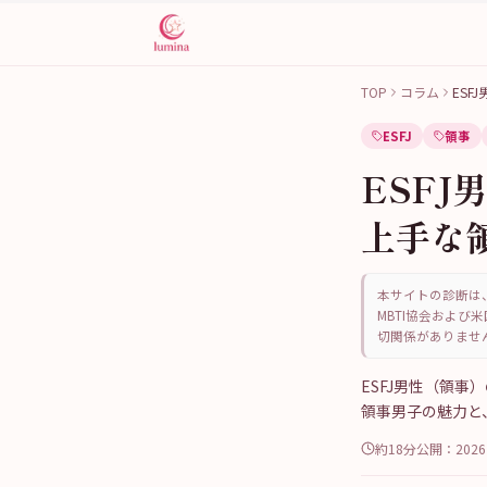
TOP
コラム
ES
ESFJ
領事
ESF
上手な
本サイトの診断は、
MBTI協会および米
切関係がありませ
ESFJ男性（領
領事男子の魅力と
約18分
公開：
202