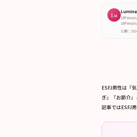
Lumin
Lu
16Per
16Per
公開：202
ESFJ男性は
ぎ』『お節介』
記事ではESF