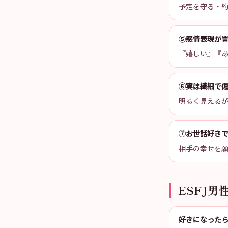
予定を守る・約
⑤感情表現が
『嬉しい』『
⑥実は繊細で
明るく見える
⑦お世話好き
相手の幸せを
ESFJ男
好きになった