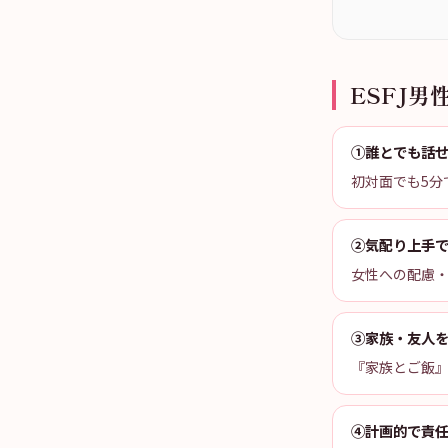
ESFJ男
①誰とでも話
初対面でも5分
②気配り上手
女性への配慮
③家族・友人
『家族とご飯
④計画的で責