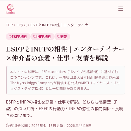
TOP
コラム
ESFPとINFPの相性｜エンターテイナ
...
ESFP相性
INFP相性
恋愛
ESFPとINFPの相性｜エンターテイナー
×仲介者の恋愛・仕事・友情を解説
本サイトの診断は、16Personalities（16タイプ性格診断）に基づく独
自のコンテンツです。これは、一般社団法人日本MBTI協会および米国
The Myers-Briggs Companyが提供する公式のMBTI（マイヤーズ・ブリ
ッグス・タイプ指標）とは一切関係がありません。
ESFPとINFPの相性を恋愛・仕事で解説。どちらも感情型（F
型）の深い共鳴・ESFPの行動力とINFPの感性の補完関係・長続
きのコツまで。
約15分
公開：
2026年4月19日
更新：
2026年4月19日