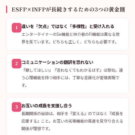
ESFP×INFPが長続きするための3つの黄金則
違いを『欠点』ではなく『多様性』と受け入れる
1
エンターテイナーのSe機能と仲介者のFi機能は異なる世
界を見ています。どちらも正しく、どちらも必要です。
コミュニケーションの翻訳を恐れない
2
『察してほしい』『言わなくてもわかるはず』は禁句。違
う心理機能を持つ相手には、丁寧な言語化が愛情表現で
す。
お互いの成長を支援し合う
3
長期関係の秘訣は、相手を『変える』のではなく『成長を
応援する』こと。お互いの劣等機能の発達を見守り合える
関係が理想です。