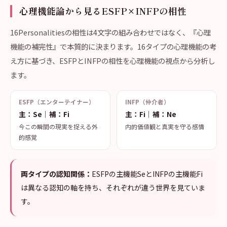
心理機能論から見るESFP×INFPの相性
16Personalitiesの相性は4文字の組み合わせではなく、『心理
機能の補完性』で本質的に決まります。16タイプの心理機能の考
え方に基づき、ESFPとINFPの相性を心理機能の視点から分析し
ます。
ESFP（エンターテイナー）
INFP（仲介者）
主：Se｜補：Fi
主：Fi｜補：Ne
今この瞬間の現実を捉える外
内的価値観と真実を守る感情
的感覚
両タイプの認知関係：
ESFPの主機能SeとINFPの主機能Fi
は異なる認知の軸を持ち、それぞれが違う世界を見ていま
す。