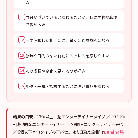
る
自分が浮いていると感じることが、特に学校や職場
11
で多かった
一度信頼した相手には、驚くほど献身的になる
12
意味や目的のない行動にストレスを感じやすい
13
人の成長や変化を見守るのが好き
14
創作・表現・探求することに強い喜びを感じる
15
結果の目安：
13個以上 = 超エンターテイナータイプ ／ 10-12個
= 典型的なエンターテイナー ／ 7-9個 = エンターテイナー寄り
／ 6個以下 = 他タイプの可能性。より正確な診断は
Lumina無