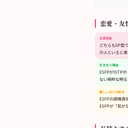
恋愛・友
恋愛相性
どちらもSP型
の人といると楽
引き合う理由
ESFPがIST
ない純粋な明る
難しい点と対処法
ESFPの感情
ESFPが「気