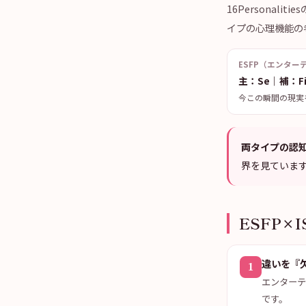
16Persona
イプの心理機能の
ESFP（エンター
主：Se｜補：F
今この瞬間の現実
両タイプの認
界を見ていま
ESFP×
違いを『
1
エンターテ
です。