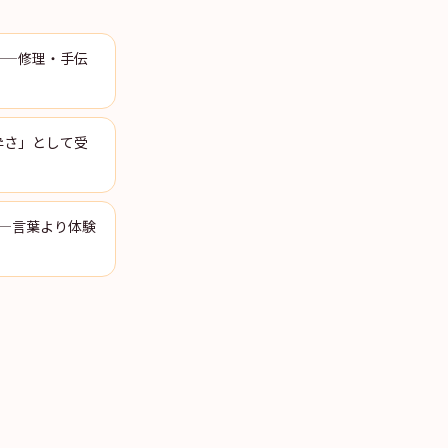
——修理・手伝
粋さ」として受
—言葉より体験