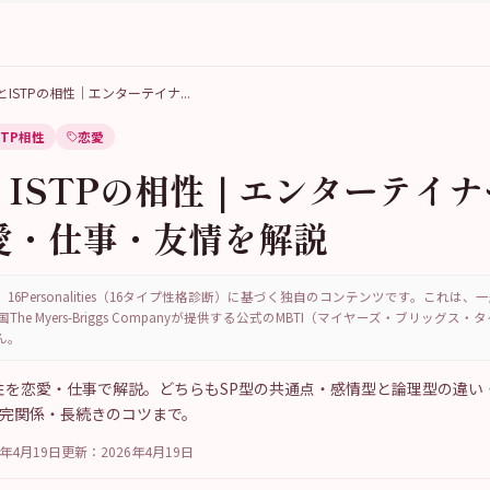
PとISTPの相性｜エンターテイナ
...
STP相性
恋愛
とISTPの相性｜エンターテイ
愛・仕事・友情を解説
16Personalities（16タイプ性格診断）に基づく独自のコンテンツです。これは
国The Myers-Briggs Companyが提供する公式のMBTI（マイヤーズ・ブリッグス
ん。
の相性を恋愛・仕事で解説。どちらもSP型の共通点・感情型と論理型の違い・
補完関係・長続きのコツまで。
6年4月19日
更新：
2026年4月19日