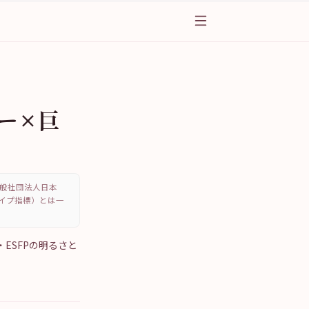
ナー×巨
、一般社団法人日本
・タイプ指標）とは一
ESFPの明るさと