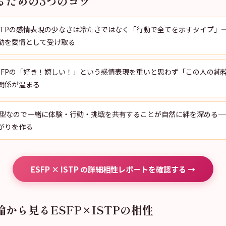
るための3つのコツ
：ISTPの感情表現の少なさは冷たさではなく「行動で全てを示すタイプ」
動を愛情として受け取る
：ESFPの「好き！嬉しい！」という感情表現を重いと思わず「この人の純
関係が温まる
P型なので一緒に体験・行動・挑戦を共有することが自然に絆を深める—
がりを作る
ESFP × ISTP の詳細相性レポートを確認する →
から見るESFP×ISTPの相性