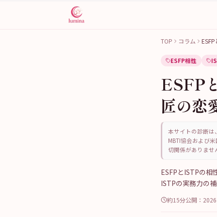
TOP
コラム
ESF
ESFP相性
I
ESFP
匠の恋
本サイトの診断は、
MBTI協会および米
切関係がありませ
ESFPとISTP
ISTPの実務力の
約15分
公開：
202