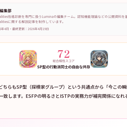
a編集部
sonalities性格診断を専門に扱うLuminaの編集チーム。認知機能理論などの公開資料
sonalitiesに関する解説記事を制作しています。
6年4月
・
最終更新：
2026年4月19日
72
総合相性スコア
SP型の行動派同士の自由な共存
TPはどちらもSP型（探検家グループ）という共通点から「今この
一致します。ESFPの明るさとISTPの実務力が補完関係にな