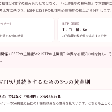
litiesの相性は4文字の組み合わせではなく、『心理機能の補完性』で本質的
考え方に基づき、ESFPとISTPの相性を心理機能の視点から分析します
テイナー）
ISTP（巨匠）
i
主：Ti｜補：Se
を捉える外的感覚
内的論理の整合性を追求する分析
知関係：
ESFPの主機能SeとISTPの主機能Tiは異なる認知の軸を持ち
す。
ISTPが長続きするための3つの黄金則
欠点』ではなく『多様性』と受け入れる
イナーのSe機能と巨匠のTi機能は異なる世界を見ています。どちらも正しく