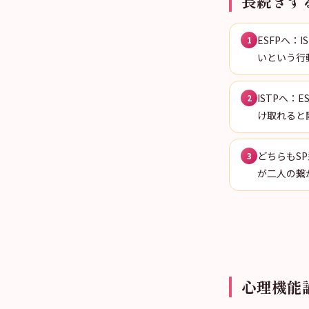
長続きす
ESFPへ
1
いという行
ISTPへ
2
け取れると
どちらもS
3
が二人の繋
心理機能論