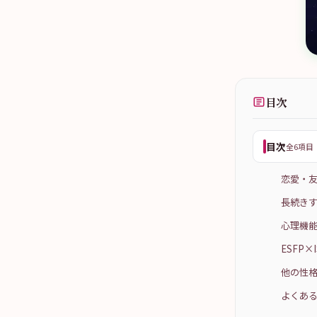
目次
目次
全6項目
恋愛・
長続きす
心理機能
ESFP
他の性格
よくある