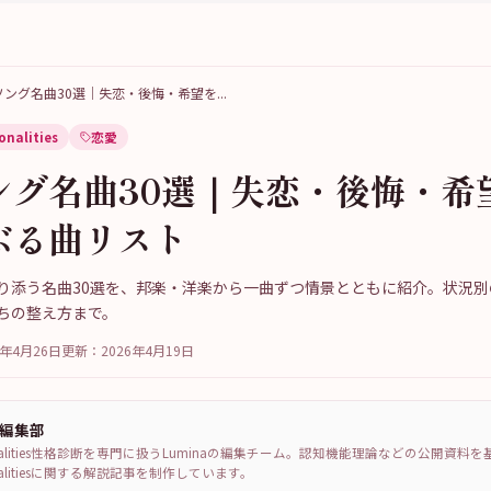
ソング名曲30選｜失恋・後悔・希望を
...
onalities
恋愛
ング名曲30選｜失恋・後悔・希
ぶる曲リスト
り添う名曲30選を、邦楽・洋楽から一曲ずつ情景とともに紹介。状況別
ちの整え方まで。
6年4月26日
更新：
2026年4月19日
a編集部
sonalities性格診断を専門に扱うLuminaの編集チーム。認知機能理論などの公開資料
sonalitiesに関する解説記事を制作しています。