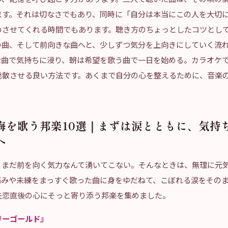
ます。それは切なさでもあり、同時に「自分は本当にこの人を大切
めさせてくれる時間でもあります。聴き方のちょっとしたコツとし
の曲、そして前向きな曲へと、少しずつ気分を上向きにしていく流
な曲で気持ちに浸り、朝は希望を歌う曲で一日を始める。カラオケ
発散させる良い方法です。あくまで自分の心を整えるために、音楽
悔を歌う邦楽10選｜まずは涙とともに、気持
へ
、まだ前を向く気力なんて湧いてこない。そんなときは、無理に元
痛みや未練をまっすぐ歌った曲に身をゆだねて、こぼれる涙をその
失恋直後の心にそっと寄り添う邦楽を集めました。
リーゴールド』