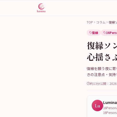
TOP
コラム
復縁
復縁
16Pers
復縁ソ
心揺さ
復縁を願う夜に寄
きの注意点・気持
約13分
公開：
202
Lumin
Lu
16Per
16Per