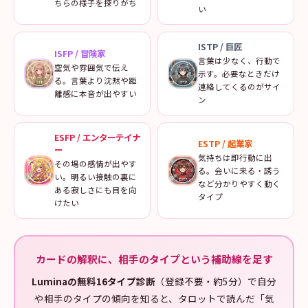
ちらの様子を探りがち
い
ISTP
/
巨匠
ISFP
/
冒険家
言葉は少なく、行動で
空気や雰囲気で伝え
示す。必要なときだけ
る。言葉より沈黙や距
連絡してくるのがサイ
離感に本音が出やすい
ン
ESFP
/
エンターテイナ
ESTP
/
起業家
ー
気持ちは即行動に出
その場の感情が出やす
る。会いに来る・誘う
い。明るい接触の裏に
など分かりやすく動く
ある寂しさにも目を向
タイプ
けたい
カードの解釈に、相手のタイプという補助線を足す
Luminaの無料16タイプ診断
（登録不要・約5分）で自分
や相手のタイプの傾向を知ると、タロットで読んだ「気