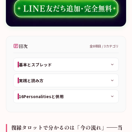
目次
全
8
項目 /
3
カテゴリ
基本とスプレッド
実践と読み方
16Personalitiesと併用
復縁タロットで分かるのは「今の流れ」——当