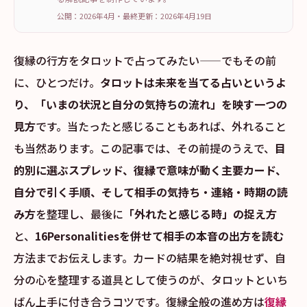
公開：2026年4月
・
最終更新：
2026年4月19日
復縁の行方をタロットで占ってみたい——でもその前
に、ひとつだけ。
タロットは未来を当てる占いというよ
り、「いまの状況と自分の気持ちの流れ」を映す一つの
見方
です。当たったと感じることもあれば、外れること
も当然あります。この記事では、その前提のうえで、
目
的別に選ぶスプレッド、復縁で意味が動く主要カード、
自分で引く手順、そして相手の気持ち・連絡・時期の読
み方
を整理し、最後に
「外れたと感じる時」の捉え方
と、
16Personalitiesを併せて相手の本音の出方を読む
方法までお伝えします。カードの結果を絶対視せず、自
分の心を整理する道具として使うのが、タロットといち
ばん上手に付き合うコツです。復縁全般の進め方は
復縁