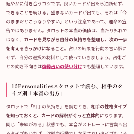
健やかに付き合うコツです。良いカードが出たら油断せず、
できることを続ける。望まないカードが出ても、それは「今
のままだとこうなりやすい」という注意であって、運命の宣
告ではありません。タロットの本当の価値は、当たり外れで
はなく、
カードを見ながら自分の気持ちを整理し、次の一歩
を考えるきっかけになること
。占いの結果を行動の言い訳に
せず、自分の選択の材料として使っていきましょう。占術ご
との向き不向きは
復縁占いの使い分け
でも整理しています。
16Personalities×タロットで読む、相手のタ
イプ別「本音の出方」
タロットで「相手の気持ち」を読むとき、
相手の性格タイプ
を知っておくと、カードの解釈がぐっと立体的
になります。
同じ「未練がある」状態でも、本音がストレートに言動へ出
るタイプもいれば、沈黙や行動でしか示さないタイプもいる