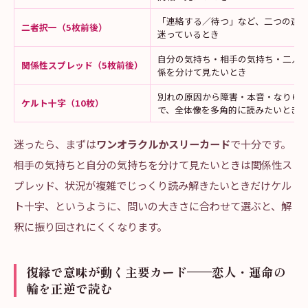
「連絡する／待つ」など、二つの選
二者択一（5枚前後）
迷っているとき
自分の気持ち・相手の気持ち・二人
関係性スプレッド（5枚前後）
係を分けて見たいとき
別れの原因から障害・本音・なりゆ
ケルト十字（10枚）
で、全体像を多角的に読みたいとき
迷ったら、まずは
ワンオラクルかスリーカード
で十分です。
相手の気持ちと自分の気持ちを分けて見たいときは関係性ス
プレッド、状況が複雑でじっくり読み解きたいときだけケル
ト十字、というように、問いの大きさに合わせて選ぶと、解
釈に振り回されにくくなります。
復縁で意味が動く主要カード——恋人・運命の
輪を正逆で読む