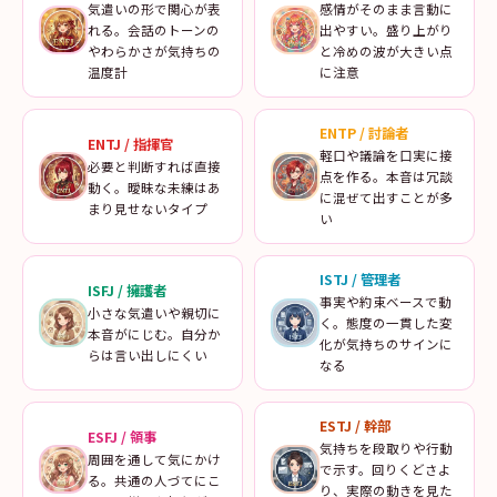
気遣いの形で関心が表
感情がそのまま言動に
れる。会話のトーンの
出やすい。盛り上がり
やわらかさが気持ちの
と冷めの波が大きい点
温度計
に注意
ENTP
/
討論者
ENTJ
/
指揮官
軽口や議論を口実に接
必要と判断すれば直接
点を作る。本音は冗談
動く。曖昧な未練はあ
に混ぜて出すことが多
まり見せないタイプ
い
ISTJ
/
管理者
ISFJ
/
擁護者
事実や約束ベースで動
小さな気遣いや親切に
く。態度の一貫した変
本音がにじむ。自分か
化が気持ちのサインに
らは言い出しにくい
なる
ESTJ
/
幹部
ESFJ
/
領事
気持ちを段取りや行動
周囲を通して気にかけ
で示す。回りくどさよ
る。共通の人づてにこ
り、実際の動きを見た