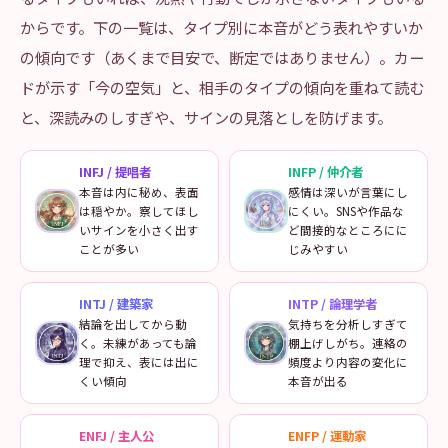
からです。下の一覧は、タイプ別に本音がどう表れやすいか
の傾向です（あくまで目安で、断定ではありません）。カー
ドが示す「今の空気」と、相手のタイプの傾向を重ねて読む
と、深読みのしすぎや、サインの見落としを防げます。
INFJ
/
提唱者
INFP
/
仲介者
本音は内に秘め、表面
感情は深いが言葉にし
は穏やか。察してほし
にくい。SNSや作品な
いサインを小さく出す
ど間接的なところにに
ことが多い
じみやすい
INTJ
/
建築家
INTP
/
論理学者
結論を出してから動
気持ちを分析しすぎて
く。未練があっても論
棚上げしがち。連絡の
理で抑え、表には出に
頻度より内容の変化に
くい傾向
本音が出る
ENFJ
/
主人公
ENFP
/
運動家