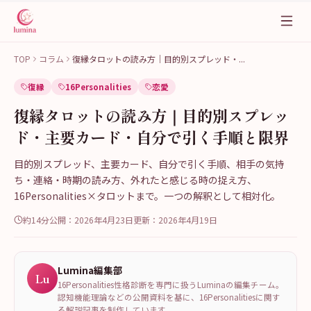
TOP
コラム
復縁タロットの読み方｜目的別スプレッド・
...
復縁
16Personalities
恋愛
復縁タロットの読み方｜目的別スプレッ
ド・主要カード・自分で引く手順と限界
目的別スプレッド、主要カード、自分で引く手順、相手の気持
ち・連絡・時期の読み方、外れたと感じる時の捉え方、
16Personalities×タロットまで。一つの解釈として相対化。
約14分
公開：
2026年4月23日
更新：
2026年4月19日
Lumina編集部
Lu
16Personalities性格診断を専門に扱うLuminaの編集チーム。
認知機能理論などの公開資料を基に、16Personalitiesに関す
る解説記事を制作しています。