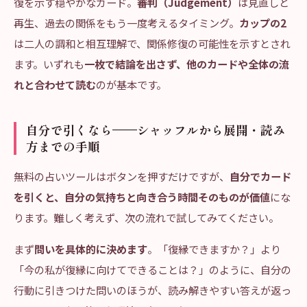
復を示す穏やかなカード。
審判（Judgement）
は見直しと
再生、過去の関係をもう一度考えるタイミング。
カップの2
は二人の調和と相互理解で、関係修復の可能性を示すとされ
ます。いずれも
一枚で結論を出さず、他のカードや全体の流
れと合わせて読む
のが基本です。
自分で引くなら——シャッフルから展開・読み
方までの手順
無料の占いツールはボタンを押すだけですが、
自分でカード
を引くと、自分の気持ちと向き合う時間そのものが価値
にな
ります。難しく考えず、次の流れで試してみてください。
まず
問いを具体的に決めます
。「復縁できますか？」より
「今の私が復縁に向けてできることは？」のように、自分の
行動に引きつけた問いのほうが、読み解きやすい答えが返っ