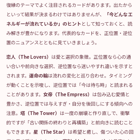
復縁のテーマでよく注目されるカードがあります。出たから
といって結果が決まるわけではありませんが、
「今どんなエ
ネルギーが流れているか」のヒント
として知っておくと、読
み解きが豊かになります。代表的なカードを、正位置・逆位
置のニュアンスとともに見ていきましょう。
恋人（The Lovers）
は愛と選択の象徴。正位置なら心の通
い合いや前向きな選択、逆位置なら迷いやすれ違いを示すと
されます。
運命の輪
は流れの変化と巡り合わせ。タイミング
が動くことを示唆し、逆位置では「今は待ち時」と読まれる
ことがあります。
女帝（The Empress）
は包み込む愛情と
豊かさ、逆位置では与えすぎ・自分を後回しにする傾向への
注意。
塔（The Tower）
は一度の崩壊と作り直しで、衝撃
的ですが「古い関係の終わりと再構築」と前向きに読むこと
もできます。
星（The Star）
は希望と癒し、傷ついた心の回