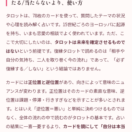
たる/当たらないより、使い方
タロットは、78枚のカードを使って、質問したテーマの状況
や心理を読み解く占いです。15世紀ごろのヨーロッパに起源
を持ち、いまも恋愛の相談でよく使われています。ただ、こ
こで大切にしたいのは、
タロットは未来を確定させるもので
はない
という前提です。復縁タロットで読めるのは「相手や
自分の気持ち、二人を取り巻く今の流れ」であって、「必ず
復縁する／しない」という結論ではありません。
カードには
正位置と逆位置
があり、向きによって意味のニュ
アンスが変わります。正位置はそのカードの素直な意味、逆
位置は課題・停滞・行きすぎなどを示すことが多いとされま
す。とはいえ「逆位置＝悪い」と単純に決めつけるものでは
なく、全体の流れの中で読むのがタロットの基本です。占い
の結果に一喜一憂するより、
カードを鏡にして「自分は本当