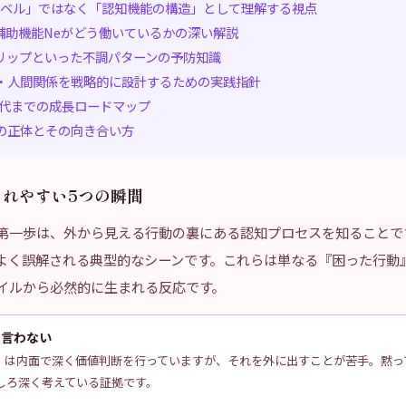
「ラベル」ではなく「認知機能の構造」として理解する視点
と補助機能Neがどう働いているかの深い解説
リップといった不調パターンの予防知識
・人間関係を戦略的に設計するための実践指針
0代までの成長ロードマップ
の正体とその向き合い方
されやすい5つの瞬間
る第一歩は、外から見える行動の裏にある認知プロセスを知ることで
がよく誤解される典型的なシーンです。これらは単なる『困った行動
タイルから必然的に生まれる反応です。
を言わない
情）は内面で深く価値判断を行っていますが、それを外に出すことが苦手。黙っ
しろ深く考えている証拠です。