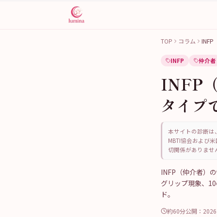
TOP
コラム
IN
INFP
仲介者
INFP
タイプ
本サイトの診断は、
MBTI協会および米
切関係がありませ
INFP（仲介者）の
グリップ現象、1
ド。
約60分
公開：
202