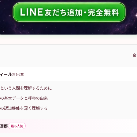
全
ィール
第1-3章
INFPという人間を理解するために
INFPの基本データと呼称の由来
INFPの認知機能を深く理解する
深層
最も人気