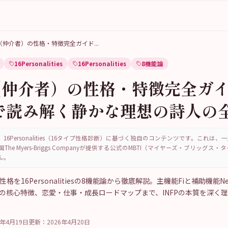
FP（仲介者）の性格・特徴完全ガイド
...
16Personalities
16Personalities
8機能論
（仲介者）の性格・特徴完全ガイ
で読み解く静かな理想の詩人の
16Personalities（16タイプ性格診断）に基づく独自のコンテンツです。これは
国The Myers-Briggs Companyが提供する公式のMBTI（マイヤーズ・ブリッグス
ん。
性格を16Personalitiesの8機能論から徹底解説。主機能Fiと補助機能
0の核心特徴、恋愛・仕事・成長ロードマップまで、INFPの本質を深く
6年4月19日
更新：
2026年4月20日