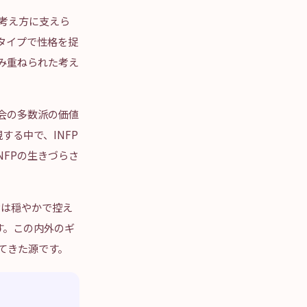
の考え方に支えら
16タイプで性格を捉
み重ねられた考え
社会の多数派の価値
る中で、INFP
FPの生きづらさ
Pは穏やかで控え
す。この内外のギ
てきた源です。