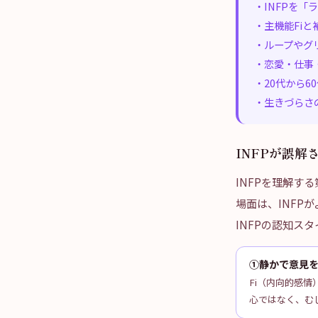
・INFPを
・主機能Fi
・ループやグ
・恋愛・仕事
・20代から6
・生きづらさ
INFPが誤解
INFPを理解す
場面は、INFP
INFPの認知ス
①静かで意見
Fi（内向的感
心ではなく、む