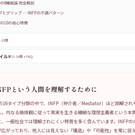
NFPの8機能論 完全解剖
ープとグリップ — INFPの不調パターン
NFPの10の核心特徴
-10章
イル
第11-14章 + FAQ
INFPという人間を理解するために
itiesの16タイプ分類の中で、INFP（仲介者／Mediator）ほど誤解
ん。内なる価値観に従って真実を生きる繊細な理想主義者という本
、一般社会では理解されにくい特質を多く含んでいます。INFPの
が広がっており、他人には見えない『構造』や『可能性』を常に捉