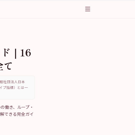
ド｜16
全て
、一般社団法人日本
・タイプ指標）とは一
Neの働き、ループ・
理解できる完全ガイ