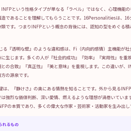
INFPという性格タイプが単なる「ラベル」ではなく、心理機能
であることを理解してもらうことです。16Personalitiesは、
類です。つまりINFPという概念の背後には、認知の型をめぐる積
感じる『透明な壁』のような違和感は、Fi（内向的感情）主機能が
に生じます。多くの人が『社会的成功』『効率』『実用性』を重視す
との合致』『真正性』『美と意味』を重視します。この違いが、IN
両方の源泉です。
る鍵は、『静けさ』の奥にある情熱を知ることです。外から見るINF
では強烈な価値判断、深い愛情、燃えるような理想が渦巻いていま
NFPの本質であり、多くの偉大な作家・芸術家・活動家を生み出し
られるもの