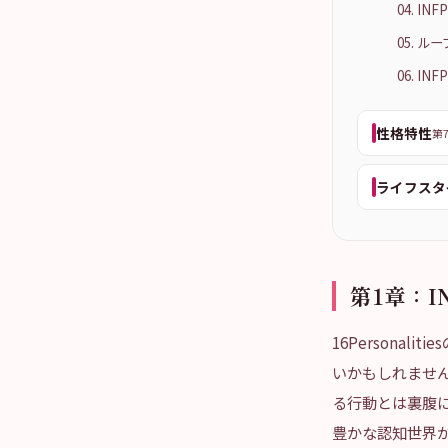
04. I
05. ル
06. I
性格特性
第7
ライフスタ
第1章：
16Personal
いかもしれませ
る行動とは裏腹に
豊かな認知世界