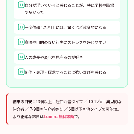
自分が浮いていると感じることが、特に学校や職場
11
で多かった
一度信頼した相手には、驚くほど献身的になる
12
意味や目的のない行動にストレスを感じやすい
13
人の成長や変化を見守るのが好き
14
創作・表現・探求することに強い喜びを感じる
15
結果の目安：
13個以上 = 超仲介者タイプ ／ 10-12個 = 典型的な
仲介者 ／ 7-9個 = 仲介者寄り ／ 6個以下 = 他タイプの可能性。
より正確な診断は
Lumina無料診断
で。