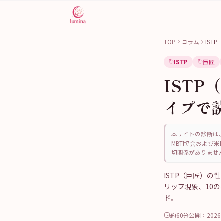
TOP
コラム
IS
ISTP
巨匠
ISTP
イプで
本サイトの診断は、
MBTI協会および米
切関係がありませ
ISTP（巨匠）の性
リップ現象、10
ド。
約60分
公開：
202