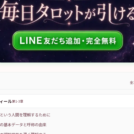
全
ィール
第1-3章
ISTPという人間を理解するために
ISTPの基本データと呼称の由来