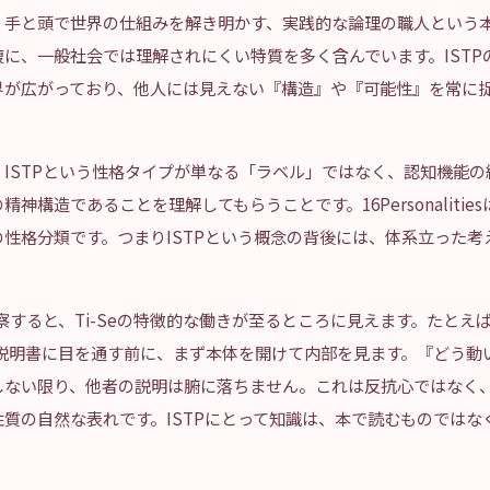
。手と頭で世界の仕組みを解き明かす、実践的な論理の職人という
に、一般社会では理解されにくい特質を多く含んでいます。ISTP
界が広がっており、他人には見えない『構造』や『可能性』を常に
ISTPという性格タイプが単なる「ラベル」ではなく、認知機能
神構造であることを理解してもらうことです。16Personalitie
性格分類です。つまりISTPという概念の背後には、体系立った考
観察すると、Ti-Seの特徴的な働きが至るところに見えます。たとえ
扱説明書に目を通す前に、まず本体を開けて内部を見ます。『どう動
しない限り、他者の説明は腑に落ちません。これは反抗心ではなく、
質の自然な表れです。ISTPにとって知識は、本で読むものではな