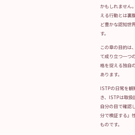
かもしれません
える行動とは裏腹
ど豊かな認知世
す。
この章の目的は、
て成り立つ一つの精
格を捉える独自の
あります。
ISTPの日常を
き、ISTPは取
自分の目で確認
分で検証する』性
ものです。