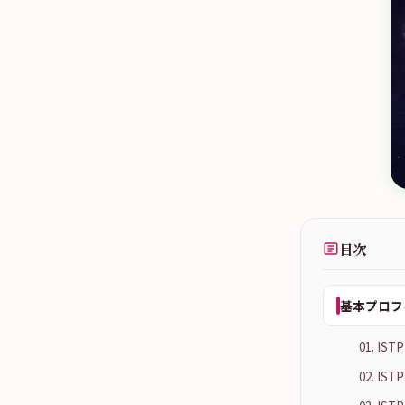
目次
基本プロフ
01. 
02. 