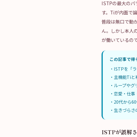
ISTPの最大の
す。Tiが内面で
普段は無口で動か
ん。しかし本人
が働いているの
この記事で得
・ISTPを
・主機能Ti
・ループやグ
・恋愛・仕事
・20代から6
・生きづらさ
ISTPが誤解