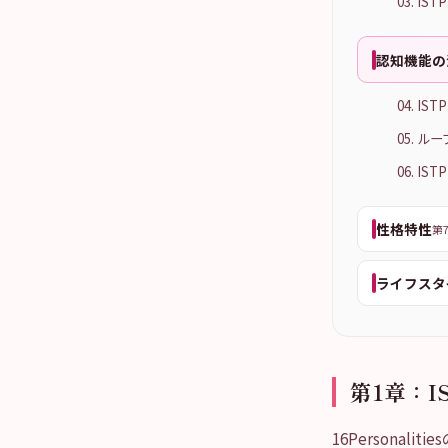
03. 
認知機能の
04. I
05. ル
06. I
性格特性
第7
ライフスタ
第1章：
16Personal