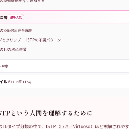
ISTPの認知機能を深く理解する
深層
最も人気
STPの8機能論 完全解剖
ープとグリップ — ISTPの不調パターン
STPの10の核心特徴
-10章
イル
第11-14章 + FAQ
ISTPという人間を理解するために
itiesの16タイプ分類の中で、ISTP（巨匠／Virtuoso）ほど誤解さ