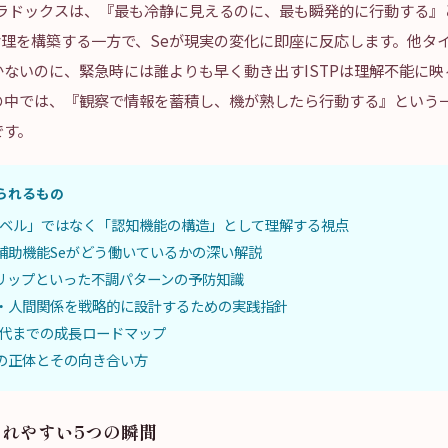
パラドックスは、『最も冷静に見えるのに、最も瞬発的に行動する
論理を構築する一方で、Seが現実の変化に即座に反応します。他タ
ないのに、緊急時には誰よりも早く動き出すISTPは理解不能に映
の中では、『観察で情報を蓄積し、機が熟したら行動する』という
です。
られるもの
「ラベル」ではなく「認知機能の構造」として理解する視点
と補助機能Seがどう働いているかの深い解説
リップといった不調パターンの予防知識
・人間関係を戦略的に設計するための実践指針
0代までの成長ロードマップ
の正体とその向き合い方
されやすい5つの瞬間