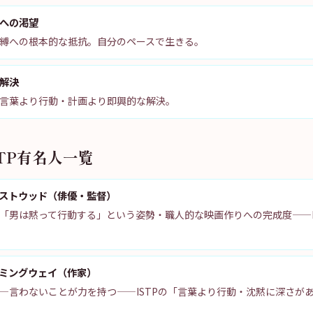
への渇望
縛への根本的な抵抗。自分のペースで生きる。
解決
言葉より行動・計画より即興的な解決。
TP有名人一覧
ストウッド（俳優・監督）
「男は黙って行動する」という姿勢・職人的な映画作りへの完成度——I
ミングウェイ（作家）
—言わないことが力を持つ——ISTPの「言葉より行動・沈黙に深さが