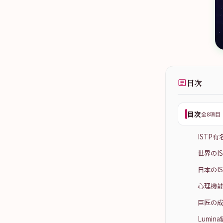
目次
目次
全8項目
ISTP
世界のI
日本のI
心理機
巨匠の
Lumi