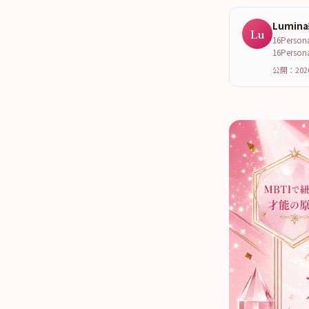
Lumin
Lu
16Per
16Per
公開：202