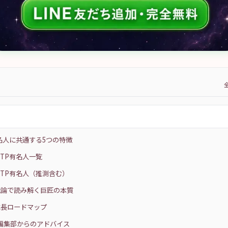
有名人に共通する5つの特徴
STP有名人一覧
STP有名人（推測含む）
能論で読み解く巨匠の本質
成長ロードマップ
na編集部からのアドバイス