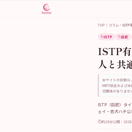
TOP
コラム
IS
ISTP
巨匠
IST
人と共
本サイトの診断は、
MBTI協会および米
切関係がありませ
ISTP（巨匠）
ェイ・忠犬ハチ公
約18分
公開：
202