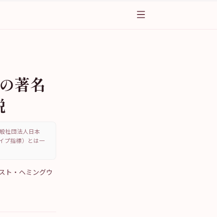
プの著名
説
、一般社団法人日本
・タイプ指標）とは一
ネスト・ヘミングウ