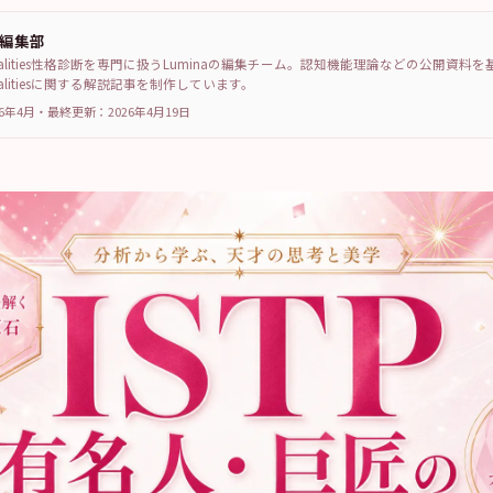
a編集部
sonalities性格診断を専門に扱うLuminaの編集チーム。認知機能理論などの公開資料
sonalitiesに関する解説記事を制作しています。
6年4月
・
最終更新：
2026年4月19日