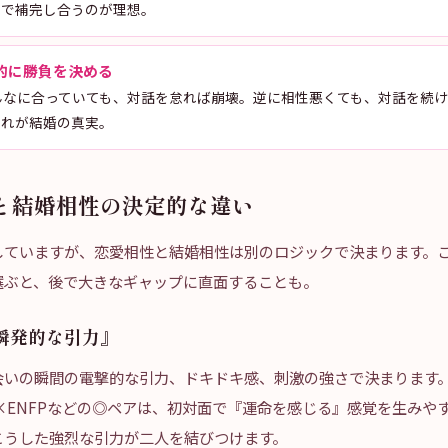
域で補完し合うのが理想。
的に勝負を決める
んなに合っていても、対話を怠れば崩壊。逆に相性悪くても、対話を続
これが結婚の真実。
と結婚相性の決定的な違い
していますが、恋愛相性と結婚相性は別のロジックで決まります。
選ぶと、後で大きなギャップに直面することも。
瞬発的な引力』
会いの瞬間の電撃的な引力、ドキドキ感、刺激の強さで決まります
J×ENFPなどの◎ペアは、初対面で『運命を感じる』感覚を生みや
こうした強烈な引力が二人を結びつけます。