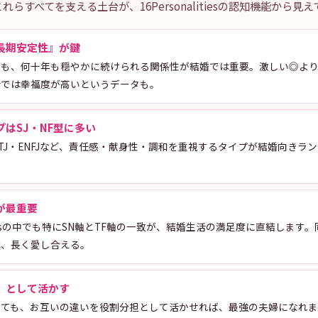
らすべてを支える土台が、16Personalitiesの認知機能から見
長期安定性』が鍵
りも、何十年も穏やかに続けられる関係性が結婚では重要。激しい◎よ
活では幸福度が高いというデータも。
はSJ・NF型に多い
J・ISTJ・ENFJなど、責任感・献身性・調和を重視するタイプが結婚向き
が最重要
alitiesの中でも特にSN軸とTF軸の一致が、結婚生活の満足度に直結しま
は、長く愛し合える。
』として活かす
くても、お互いの違いを役割分担として活かせれば、最強の夫婦になれま