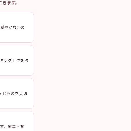
えてきます。
り穏やかな○の
ランキング上位を占
す。同じものを大切
す。家事・育