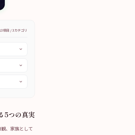
13
項目 /
3
カテゴリ
える5つの真実
値観、家族として