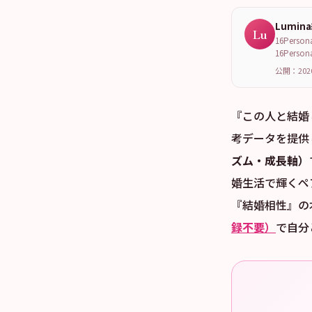
Lumin
Lu
16Per
16Per
公開：202
『この人と結婚し
考データを提供し
ズム・成長軸）
婚生活で輝くペア
『結婚相性』の
録不要）
で自分