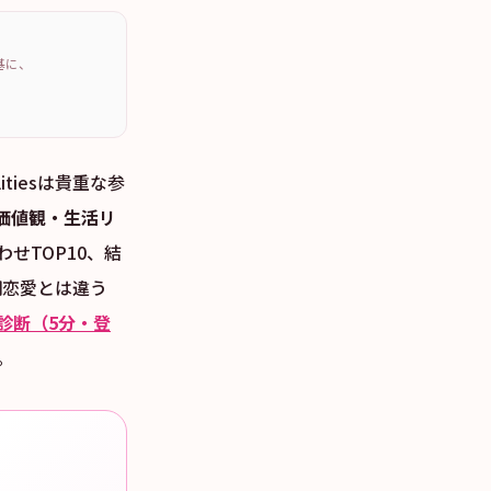
を基に、
tiesは貴重な参
価値観・生活リ
せTOP10、結
短期恋愛とは違う
診断（5分・登
。