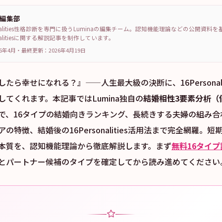
a編集部
sonalities性格診断を専門に扱うLuminaの編集チーム。認知機能理論などの公開資料
sonalitiesに関する解説記事を制作しています。
6年4月
・
最終更新：
2026年4月19日
たら幸せになれる？』——人生最大級の決断に、16Personali
てくれます。本記事ではLumina独自の
結婚相性3要素分析（
で、16タイプの結婚向きランキング、長続きする夫婦の組み合わ
の特徴、結婚後の16Personalities活用法まで完全網羅。
本質を、認知機能理論から徹底解説します。まず
無料16タイプ
とパートナー候補のタイプを確定してから読み進めてください