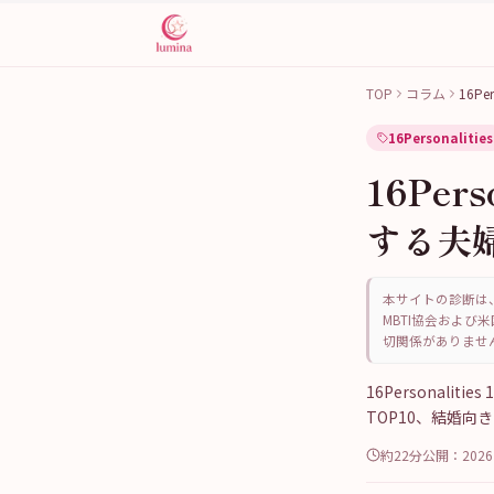
TOP
コラム
16Pe
16Personalities
16Pe
する夫婦
本サイトの診断は、
MBTI協会および米
切関係がありませ
16Personali
TOP10、結婚
約22分
公開：
202