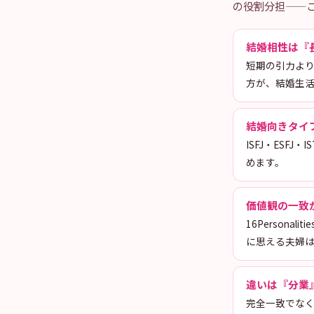
の役割分担——これ
結婚相性は『
短期の引力よ
方が、結婚生
結婚向きタイプ
ISFJ・ESF
めます。
価値観の一致
16Person
に思える夫婦
違いは『分業
完全一致でな