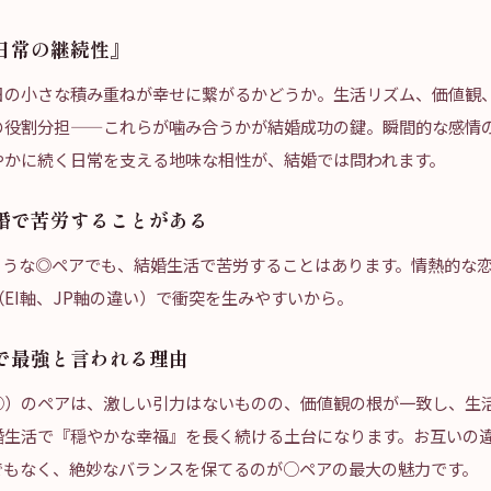
日常の継続性』
日の小さな積み重ねが幸せに繋がるかどうか。生活リズム、価値観
の役割分担——これらが噛み合うかが結婚成功の鍵。瞬間的な感情
やかに続く日常を支える地味な相性が、結婚では問われます。
婚で苦労することがある
Pのような◎ペアでも、結婚生活で苦労することはあります。情熱的な
EI軸、JP軸の違い）で衝突を生みやすいから。
で最強と言われる理由
○）のペアは、激しい引力はないものの、価値観の根が一致し、生
婚生活で『穏やかな幸福』を長く続ける土台になります。お互いの
でもなく、絶妙なバランスを保てるのが○ペアの最大の魅力です。