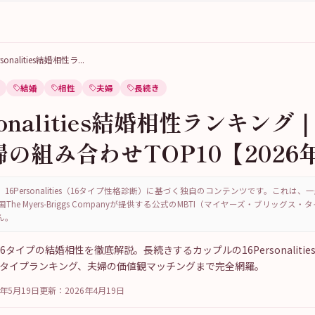
rsonalities結婚相性ラ
...
結婚
相性
夫婦
長続き
rsonalities結婚相性ランキン
の組み合わせTOP10【2026
16Personalities（16タイプ性格診断）に基づく独自のコンテンツです。これは
国The Myers-Briggs Companyが提供する公式のMBTI（マイヤーズ・ブリッグス
ん。
ties 16タイプの結婚相性を徹底解説。長続きするカップルの16Personaliti
向きタイプランキング、夫婦の価値観マッチングまで完全網羅。
6年5月19日
更新：
2026年4月19日