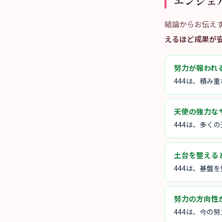
エンジェ
結論からお伝え
えるほど成果が
努力が報われ
444は、積み
天使の強力な
444は、多く
土台を整える
444は、基盤
努力の方向性
444は、今の