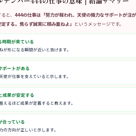
ルナンバー444の仕事の意味｜結論サマリー
すると、
444の仕事は「努力が報われ、天使の強力なサポートが注
安定する。焦らず誠実に積み重ねよ」
というメッセージです。
る時期が来ている
重ねが形になる瞬間が近いと告げます。
サポートがある
の天使が仕事を支えていると示します。
と成果が安定する
を整えるほど成果が定着すると教えます。
が合っている
努力の方向が正しいと示します。