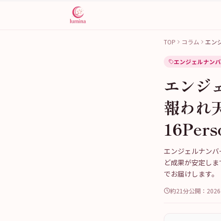
TOP
コラム
エン
エンジェルナンバ
エンジ
報われ
16Per
エンジェルナンバ
ど成果が安定しま
でお届けします。
約21分
公開：
202