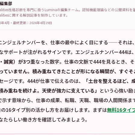
a編集部
sonalities性格診断を専門に扱うLuminaの編集チーム。認知機能理論などの公開資料
sonalitiesに関する解説記事を制作しています。
6年4月
・
最終更新：
2026年4月19日
うエンジェルナンバーを、仕事の最中によく目にする——それは
なサポートが注がれるサインです。エンジェルナンバー444は
・誠実）が3つ
重なった数字。仕事の文脈で444を見るとき、
っていません。積み重ねてきたことが形になる瞬間が、すぐそ
セージです。444が仕事で伝えるのは、
「土台を整えるほど、
積み重ねを続けよ。天使が強力に支えている」
という心強い励
事で示す意味から、仕事の成果、転職、天職、職場の人間関係ま
独自の16タイプ別の活かし方をお届けします。まずは
無料16タイ
なたらしい働き方を確認してみましょう。