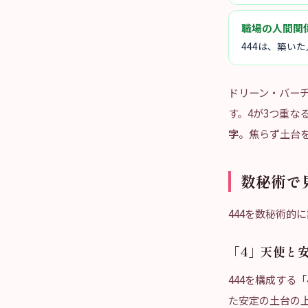
職場の人間関
444は、築い
ドリーン・バー
す。4が3つ重なる
字
。焦らず土台を
数秘術で
444を数秘術的
「4」天使と
444を構成する「
た安定の土台の