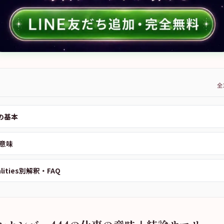
全
の基本
意味
alities別解釈・FAQ