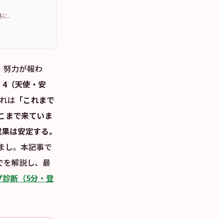
を基に、
、努力が報わ
、
4（天使・安
それは
「これまで
こまで来ていま
成果は安定する。
まし。本記事で
でを解説し、最
プ診断（5分・登