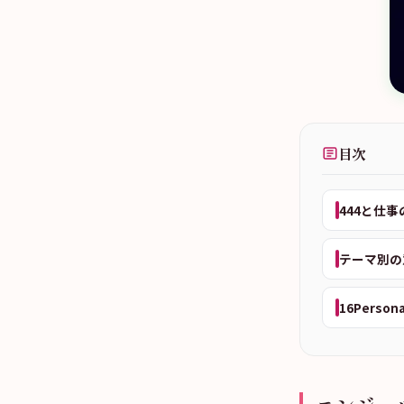
目次
444と仕事
テーマ別の
16Person