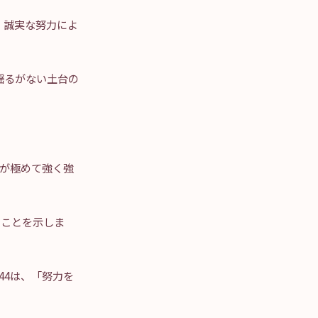
、誠実な努力によ
揺るがない土台の
ーが極めて強く強
ることを示しま
44は、「努力を