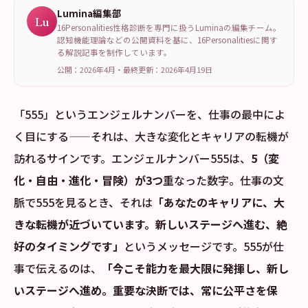
Lumina編集部
Lu
16Personalities性格診断を専門に扱うLuminaの編集チーム。
認知機能理論などの公開資料を基に、16Personalitiesに関す
る解説記事を制作しています。
公開：2026年4月
・
最終更新：
2026年4月19日
「555」というエンジェルナンバーを、仕事の最中によ
く目にする——それは、大きな変化とキャリアの転機が
訪れるサインです。エンジェルナンバー555は、
5（変
化・自由・進化・冒険）が3つ
重なった数字。仕事の文
脈で555を見るとき、それは
「あなたのキャリアに、大
きな転機が近づいています。新しいステージへ進む、絶
好のタイミングです」
というメッセージです。555が仕
事で伝えるのは、
「今こそ能力を最大限に発揮し、新し
いステージへ進め。重要な決断では、常に公平さを保