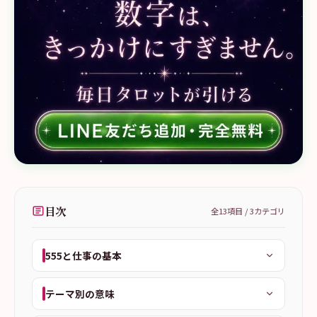
目次
全
13
項目 /
3
カテゴリ
555と仕事の基本
テーマ別の意味