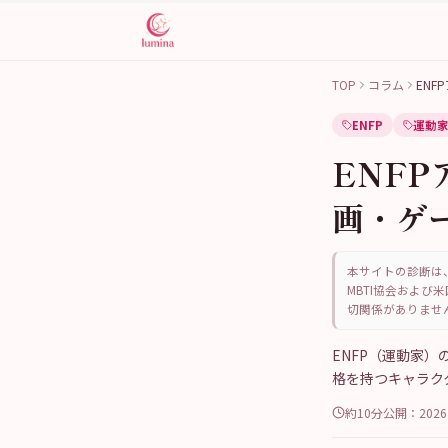
TOP
コラム
EN
ENFP
運動
ENF
画・ゲ
本サイトの診断は、
MBTI協会および米
切関係がありませ
ENFP（運動家
格を持つキャラク
約10分
公開：
202