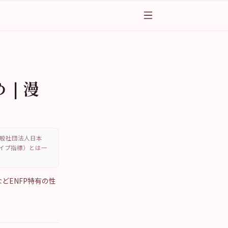
め｜漫
、一般社団法人日本
・タイプ指標）とは一
どENFP特有の性