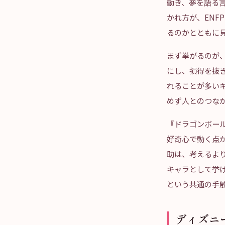
動き、夢を語る
かれ方が、EN
るのかとともに
まず挙がるのが、
にし、損得を抜
れることが多いキ
めず人とのつな
『ドラゴンボー
好奇心で動く点
助は、考えるよ
キャラとして挙
という共通の手
ディズニ