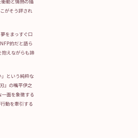
た衝動と情熱の描
どこがそう評され
う夢をまっすぐ口
NFP的だと語ら
を抱えながらも諦
。
い」という純粋な
の刃』の嘴平伊之
な一面を象徴する
が行動を牽引する