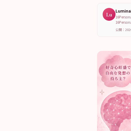
Lumin
Lu
16Per
16Per
公開：202