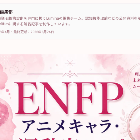
a編集部
sonalities性格診断を専門に扱うLuminaの編集チーム。認知機能理論などの公開資料
sonalitiesに関する解説記事を制作しています。
6年4月
・
最終更新：
2026年6月24日