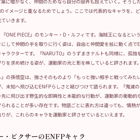
言葉に嘘がなく、仲間のためなら自分の限界も超えていく。そうし
FPのイメージと重なるためでしょう。ここでは代表的なキャラを、
見ていきます。
『ONE PIECE』のモンキー・D・ルフィです。海賊王になるとい
きにして仲間の手を取りに行く姿は、自由と仲間愛を核に動く点でE
ャラクターです。『NARUTO』のうずまきナルトも同様に、孤独
がりを求め続ける姿が、運動家の光と影を映していると評されます
ル』の孫悟空は、強さそのものより「もっと強い相手と戦ってみた
が、未知へ飛び込むENFPらしさと結びつけて語られます。『鬼滅
り先に飛び出す野生的な即興性と本能的な行動が、運動家の衝動的
げられることが多い存在です。物語ごとに表れ方は違っても、情熱
触りが、これらのキャラを運動家と評させているといえます。
ー・ピクサーのENFPキャラ