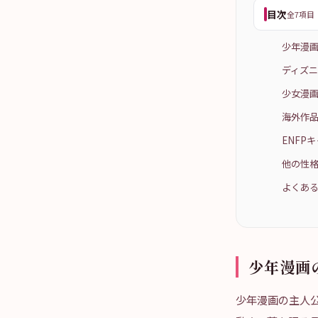
目次
全7項目
少年漫画
ディズニ
少女漫画
海外作品
ENFP
他の性格
よくある
少年漫画
少年漫画の主人