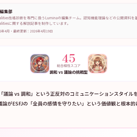
a編集部
sonalities性格診断を専門に扱うLuminaの編集チーム。認知機能理論などの公開資料
sonalitiesに関する解説記事を制作しています。
6年4月
・
最終更新：
2026年4月19日
45
総合相性スコア
調和 vs 議論の挑戦型
Jは「議論 vs 調和」という正反対のコミュニケーションスタイル
な議論がESFJの「全員の感情を守りたい」という価値観と根本
。