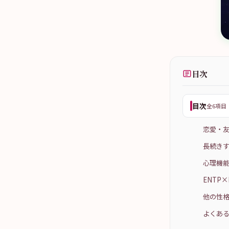
目次
目次
全6項目
恋愛・
長続きす
心理機能
ENTP
他の性格
よくある