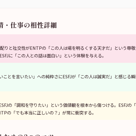
情・仕事の相性詳細
い気配りと社交性がENTPの「この人は場を明るくする天才だ」という尊敬
ESFJに「この人との話は面白い」という体験を与える。
しいことを言いたい」への純粋さにESFJが「この人は誠実だ」と感じる
がESFJの「調和を守りたい」という価値観を根本から傷つける。ESFJの
NTPの「でも本当に正しいの？」が常に衝突する。