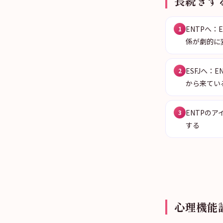
長続きす
ENTPへ
1
係が劇的に
ESFJへ
2
から来てい
ENTPの
3
する
心理機能論