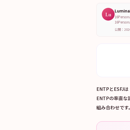
Lumin
Lu
16Per
16Per
公開：202
ENTPとESF
ENTPの率直
組み合わせです