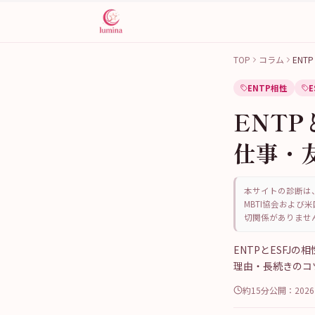
TOP
コラム
ENT
ENTP相性
E
ENTP
仕事・
本サイトの診断は、
MBTI協会および米
切関係がありませ
ENTPとESF
理由・長続きのコ
約15分
公開：
202