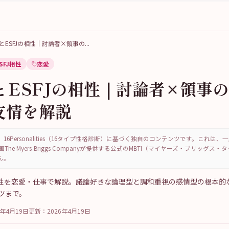
PとESFJの相性｜討論者×領事の
...
SFJ相性
恋愛
とESFJの相性｜討論者×領事
友情を解説
16Personalities（16タイプ性格診断）に基づく独自のコンテンツです。これは
国The Myers-Briggs Companyが提供する公式のMBTI（マイヤーズ・ブリッグス
ん。
Jの相性を恋愛・仕事で解説。議論好きな論理型と調和重視の感情型の根本
ツまで。
6年4月19日
更新：
2026年4月19日