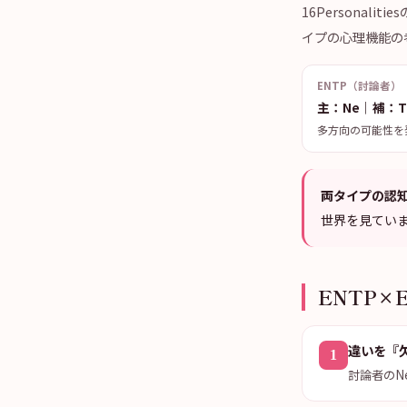
16Persona
イプの心理機能の
ENTP（討論者）
主：Ne｜補：T
多方向の可能性を
両タイプの認
世界を見てい
ENTP×
違いを『
1
討論者のN