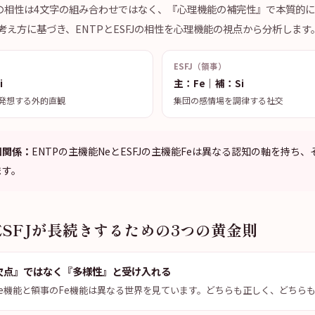
litiesの相性は4文字の組み合わせではなく、『心理機能の補完性』で本質的
考え方に基づき、ENTPとESFJの相性を心理機能の視点から分析します
ESFJ（領事）
i
主：Fe｜補：Si
発想する外的直観
集団の感情場を調律する社交
知関係：
ENTPの主機能NeとESFJの主機能Feは異なる認知の軸を持ち
ます。
ESFJが長続きするための3つの黄金則
欠点』ではなく『多様性』と受け入れる
e機能と領事のFe機能は異なる世界を見ています。どちらも正しく、どちら