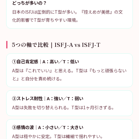
どっちが多いの？
日本のISFJは圧倒的にT型が多い。『控えめが美徳』の文
化的影響でT型が育ちやすい環境。
5つの軸で比較｜ISFJ-A vs ISFJ-T
①自己肯定感｜A：高い／T：低い
A型は『これでいい』と思える。T型は『もっと頑張らない
と』と自分を責め続ける。
②ストレス耐性｜A：強い／T：弱い
A型は失敗を切り替えられる。T型は1ヶ月引きずる。
③感情の波｜A：小さい／T：大きい
A型は穏やかに安定。T型は繊細で揺れやすい。