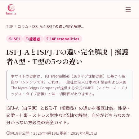
TOP
コラム
ISFJ-AとISFJ-Tの違い完全解説
...
ISFJ
擁護者
16Personalities
ISFJ-AとISFJ-Tの違い完全解説｜擁護
者A型・T型の5つの違い
本サイトの診断は、16Personalities（16タイプ性格診断）に基づく独
自のコンテンツです。これは、一般社団法人日本MBTI協会および米国
The Myers-Briggs Companyが提供する公式のMBTI（マイヤーズ・ブリ
ッグス・タイプ指標）とは一切関係がありません。
ISFJ-A（自信家）とISFJ-T（慎重型）の違いを徹底比較。性格・
恋愛・仕事・ストレス耐性など5軸で解説。自分がどちらなのか
分からない方必見の完全ガイド。
約18分
公開：
2026年4月19日
更新：
2026年4月19日