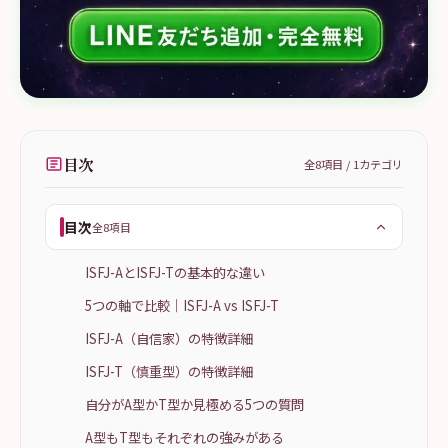
目次
全
8
項目 /
1
カテゴリ
目次
全8項目
ISFJ-AとISFJ-Tの基本的な違い
5つの軸で比較｜ISFJ-A vs ISFJ-T
ISFJ-A（自信家）の特徴詳細
ISFJ-T（慎重型）の特徴詳細
自分がA型かT型か見極める5つの質問
A型もT型もそれぞれの強みがある