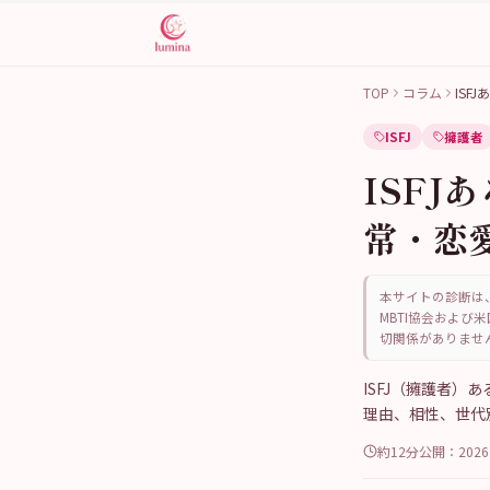
TOP
コラム
ISF
ISFJ
擁護者
ISFJ
常・恋
本サイトの診断は、
MBTI協会および米
切関係がありませ
ISFJ（擁護者
理由、相性、世代
約12分
公開：
202