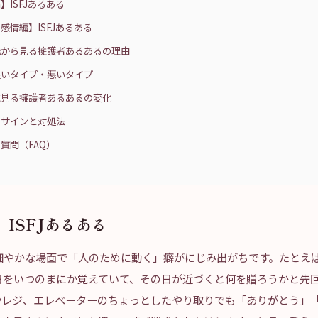
】ISFJあるある
感情編】ISFJあるある
能から見る擁護者あるあるの理由
良いタイプ・悪いタイプ
に見る擁護者あるあるの変化
スサインと対処法
質問（FAQ）
ISFJあるある
の細やかな場面で「人のために動く」癖がにじみ出がちです。たとえ
日をいつのまにか覚えていて、その日が近づくと何を贈ろうかと先
やレジ、エレベーターのちょっとしたやり取りでも「ありがとう」