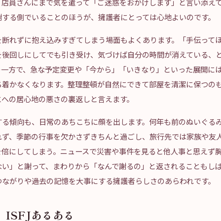
、店員さんにまで気を遣って「ご迷惑をおかけします」と言い添え
謝する側でいることのほうが、擁護者にとっては心地よいのです。
を断れずに抱え込みすぎてしまう場面もよくあります。「手伝って
後回しにしてでも引き受け、気づけば自分の時間が消えている、とい
の一方で、急な予定変更や「今から」「いきなり」といった展開に
ち着かなくなります。整理整頓が自然にできて部屋を清潔に保つの
とへの居心地の悪さの裏返しと言えます。
する傾向も、日常のあちこちに顔を出します。何年も前のぬいぐる
れず、季節の行事を欠かさずきちんと過ごし、旅行先では家族や友
を倍にしてしまう。ニュースで災害や事件を見ると他人事と思えず
ない」と謝って、まわりから「なんで謝るの」と返されることもし
つながりや過去の記憶を大事にする擁護者らしさのあらわれです。
ISFJあるある