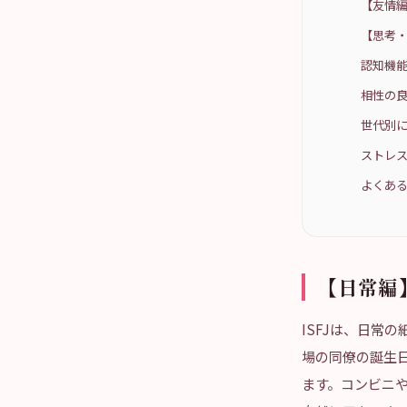
【友情編
【思考・
認知機
相性の
世代別
ストレ
よくある
【日常編】
ISFJは、日常
場の同僚の誕生
ます。コンビニ