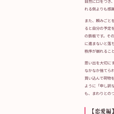
自然に口をつき
れる側よりも感
また、頼みごと
ると自分の予定を
の鉄板です。そ
に進まないと落
秩序が崩れるこ
思い出を大切に
なかなか捨てら
買い込んで荷物
ように「申し訳
も、まわりとの
【恋愛編】