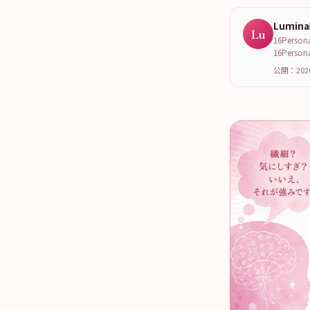
Lumin
Lu
16Per
16Per
公開：202