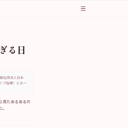
すぎる日
、一般社団法人日本
・タイプ指標）とは一
から見たあるあるの
た。