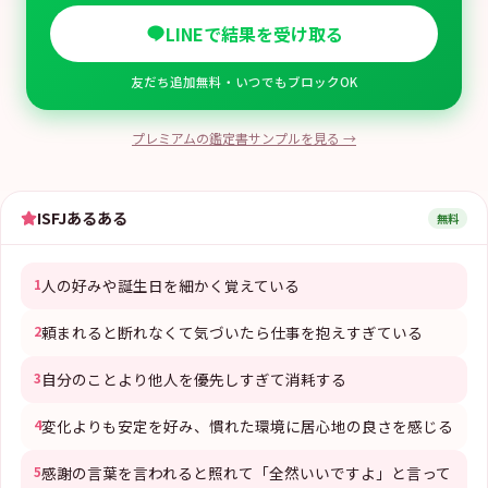
LINEで結果を受け取る
友だち追加無料・いつでもブロックOK
プレミアムの鑑定書サンプルを見る →
ISFJ
あるある
無料
1
人の好みや誕生日を細かく覚えている
2
頼まれると断れなくて気づいたら仕事を抱えすぎている
3
自分のことより他人を優先しすぎて消耗する
4
変化よりも安定を好み、慣れた環境に居心地の良さを感じる
5
感謝の言葉を言われると照れて「全然いいですよ」と言って