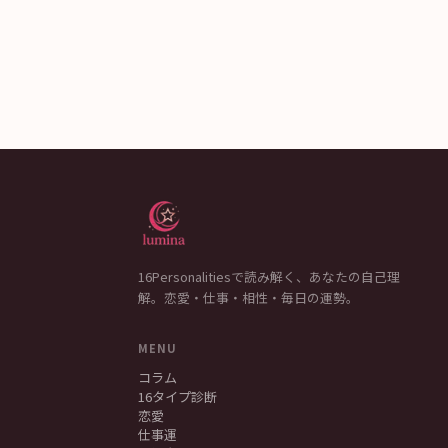
16Personalitiesで読み解く、あなたの自己理
解。恋愛・仕事・相性・毎日の運勢。
MENU
コラム
16タイプ診断
恋愛
仕事運