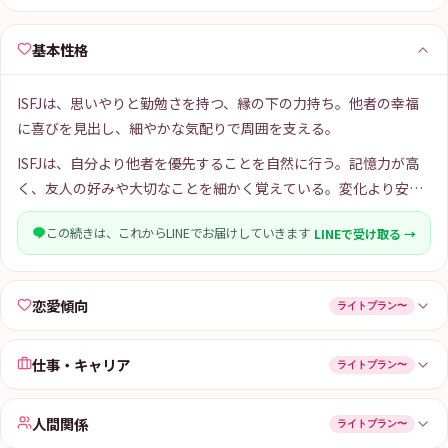
基本性格
ISFJは、思いやりと勤勉さを持つ、縁の下の力持ち。他者の幸福
に喜びを見出し、細やかな気配りで周囲を支える。
ISFJは、自分より他者を優先することを自然に行う。記憶力が高
く、友人の好みや大切なことを細かく覚えている。変化より安定
を好み、慣れた環境でこそ力を発揮する。感情を表に出すことは
この続きは、これからLINEでお届けしていきます
LINEで受け取る →
少ないが、深く共感し、相手の痛みを静かに受け取る能力があ
る。
恋愛傾向
ライトプラン〜
仕事・キャリア
ライトプラン〜
人間関係
ライトプラン〜