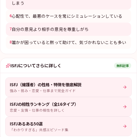
しまう
6
心配性で、最悪のケースを常にシミュレーションしている
7
自分の意見より相手の意見を尊重しがち
8
誰かが困っていると黙って助けて、気づかれないことも多い
ISFJ
についてさらに詳しく
無料記事
ISFJ（擁護者）の性格・特徴を徹底解説
強み・弱み・恋愛・仕事まで完全ガイド
ISFJの相性ランキング（全16タイプ）
恋愛・友情・仕事の相性を詳しく
ISFJあるある50選
「わかりすぎる」共感エピソード集