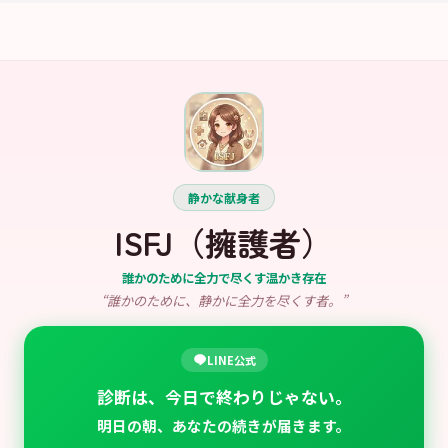
静かな献身者
ISFJ
（
擁護者
）
誰かのために全力で尽くす温かき存在
“
誰かのために、静かに全力を尽くす者。
”
LINE公式
診断は、今日で終わりじゃない。
明日の朝、あなたの続きが届きます。