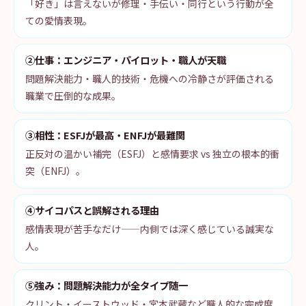
「好き」は言えないが修理・手伝い・同行という行動が全
ての愛情表現。
②仕事：エンジニア・パイロット・職人が天職
問題解決能力・職人的技術・危機への冷静さが評価される
職業で圧倒的な成果。
③相性：ESFJが最高・ENFJが最難関
正反対の温かい補完（ESFJ）と感情要求 vs 独立の根本的衝
突（ENFJ）。
④サイコパスと誤解される理由
感情表現が苦手なだけ——内側では深く感じている誠実な
人。
⑤強み：問題解決能力が全タイプ随一
クリント・イーストウッド・宮本武蔵など職人的な完成度