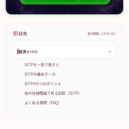
目次
全
5
項目 /
1
カテゴリ
目次
全5項目
ISTPを一言で表すと
ISTPの基本データ
ISTPの5つのポイント
他の性格理論で見る巨匠（ISTP）
よくある質問（FAQ）