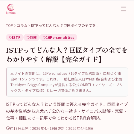
TOP
コラム
ISTPってどんな人？巨匠タイプの全てを
...
ISTP
巨匠
16Personalities
ISTPってどんな人？巨匠タイプの全てを
わかりやすく解説【完全ガイド】
本サイトの診断は、16Personalities（16タイプ性格診断）に基づく独
自のコンテンツです。これは、一般社団法人日本MBTI協会および米国
The Myers-Briggs Companyが提供する公式のMBTI（マイヤーズ・ブリ
ッグス・タイプ指標）とは一切関係がありません。
ISTPってどんな人？という疑問に答える完全ガイド。巨匠タイプ
の基本性格から忠犬ハチ公的な一途さ・サイコパス誤解・恋愛・
仕事・相性まで一記事で全てわかるISTP総合解説。
約18分
公開：
2026年4月19日
更新：
2026年4月19日