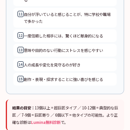
自分が浮いていると感じることが、特に学校や職場
11
で多かった
一度信頼した相手には、驚くほど献身的になる
12
意味や目的のない行動にストレスを感じやすい
13
人の成長や変化を見守るのが好き
14
創作・表現・探求することに強い喜びを感じる
15
結果の目安：
13個以上 = 超巨匠タイプ ／ 10-12個 = 典型的な巨
匠 ／ 7-9個 = 巨匠寄り ／ 6個以下 = 他タイプの可能性。より正
確な診断は
Lumina無料診断
で。