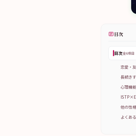
目次
目次
全6項目
恋愛・
長続きす
心理機能
ISTP
他の性格
よくある