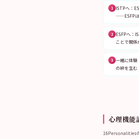
ISTPへ
1
——ESF
ESFPへ
2
ことで関係
一緒に体験
3
の絆を生む
心理機能論
16Persona