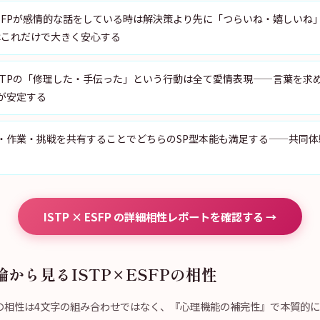
：ESFPが感情的な話をしている時は解決策より先に「つらいね・嬉しいね
Pはこれだけで大きく安心する
：ISTPの「修理した・手伝った」という行動は全て愛情表現——言葉を求
が安定する
・作業・挑戦を共有することでどちらのSP型本能も満足する——共同体
ISTP × ESFP の詳細相性レポートを確認する →
から見るISTP×ESFPの相性
litiesの相性は4文字の組み合わせではなく、『心理機能の補完性』で本質的