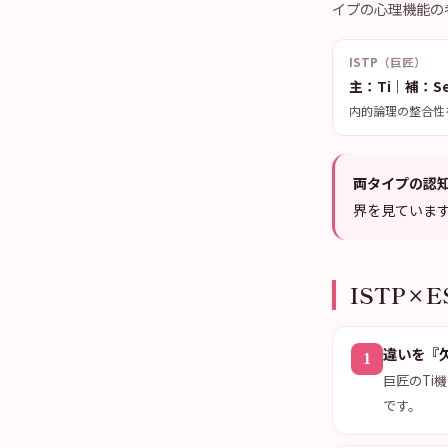
イプの心理機能の
ISTP（巨匠）
主：Ti｜補：S
内的論理の整合性
両タイプの認
界を見ていま
ISTP×
違いを『
1
巨匠のTi
です。