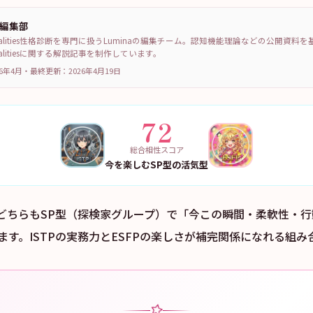
a編集部
sonalities性格診断を専門に扱うLuminaの編集チーム。認知機能理論などの公開資料
sonalitiesに関する解説記事を制作しています。
6年4月
・
最終更新：
2026年4月19日
72
総合相性スコア
今を楽しむSP型の活気型
FPはどちらもSP型（探検家グループ）で「今この瞬間・柔軟性・
ます。ISTPの実務力とESFPの楽しさが補完関係になれる組み