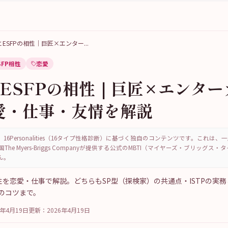
PとESFPの相性｜巨匠×エンター
...
SFP相性
恋愛
とESFPの相性｜巨匠×エンタ
愛・仕事・友情を解説
16Personalities（16タイプ性格診断）に基づく独自のコンテンツです。これは
国The Myers-Briggs Companyが提供する公式のMBTI（マイヤーズ・ブリッグス
ん。
の相性を恋愛・仕事で解説。どちらもSP型（探検家）の共通点・ISTPの実務
のコツまで。
6年4月19日
更新：
2026年4月19日