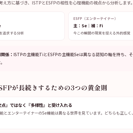
考え方に基づき、ISTPとESFPの相性を心理機能の視点から分析します
ESFP（エンターテイナー）
e
主：Se｜補：Fi
を追求する分析
今この瞬間の現実を捉える外的感覚
知関係：
ISTPの主機能TiとESFPの主機能Seは異なる認知の軸を持ち
す。
ESFPが長続きするための3つの黄金則
欠点』ではなく『多様性』と受け入れる
機能とエンターテイナーのSe機能は異なる世界を見ています。どちらも正しく