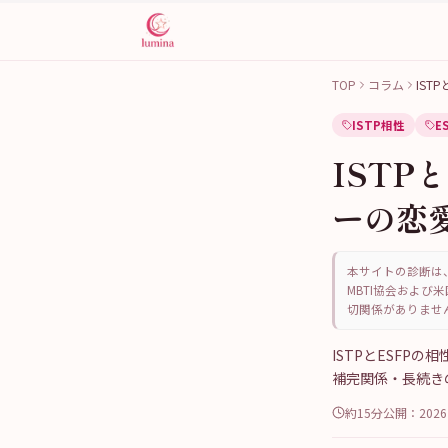
TOP
コラム
IST
ISTP相性
E
ISTP
ーの恋
本サイトの診断は、
MBTI協会および米
切関係がありませ
ISTPとESFP
補完関係・長続き
約15分
公開：
202