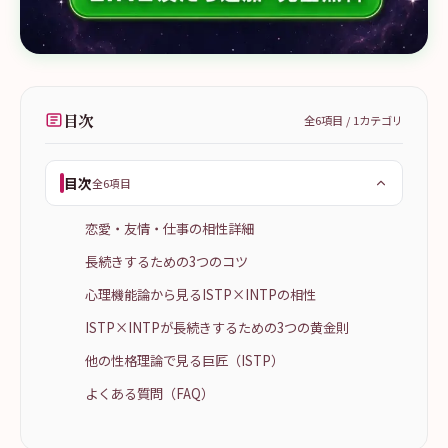
目次
全
6
項目 /
1
カテゴリ
目次
全6項目
恋愛・友情・仕事の相性詳細
長続きするための3つのコツ
心理機能論から見るISTP×INTPの相性
ISTP×INTPが長続きするための3つの黄金則
他の性格理論で見る巨匠（ISTP）
よくある質問（FAQ）