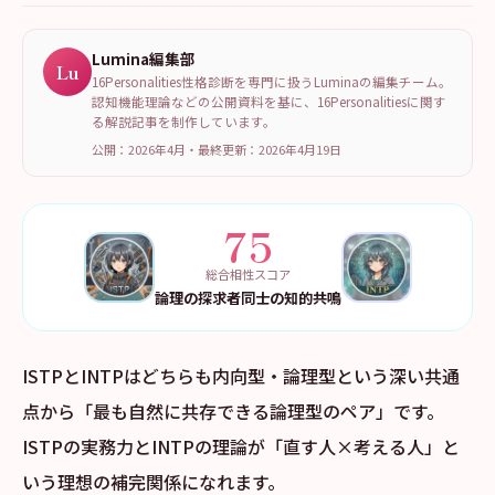
Lumina編集部
Lu
16Personalities性格診断を専門に扱うLuminaの編集チーム。
認知機能理論などの公開資料を基に、16Personalitiesに関す
る解説記事を制作しています。
公開：2026年4月
・
最終更新：
2026年4月19日
75
総合相性スコア
論理の探求者同士の知的共鳴
ISTPとINTPはどちらも内向型・論理型という深い共通
点から「最も自然に共存できる論理型のペア」です。
ISTPの実務力とINTPの理論が「直す人×考える人」と
いう理想の補完関係になれます。