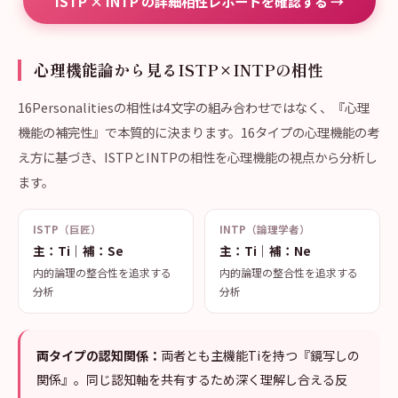
ISTP × INTP の詳細相性レポートを確認する →
心理機能論から見るISTP×INTPの相性
16Personalitiesの相性は4文字の組み合わせではなく、『心理
機能の補完性』で本質的に決まります。16タイプの心理機能の考
え方に基づき、ISTPとINTPの相性を心理機能の視点から分析し
ます。
ISTP（巨匠）
INTP（論理学者）
主：Ti｜補：Se
主：Ti｜補：Ne
内的論理の整合性を追求する
内的論理の整合性を追求する
分析
分析
両タイプの認知関係：
両者とも主機能Tiを持つ『鏡写しの
関係』。同じ認知軸を共有するため深く理解し合える反