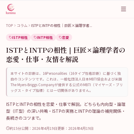
TOP
コラム
ISTPとINTPの相性｜巨匠×論理学者
...
ISTP相性
INTP相性
恋愛
ISTPとINTPの相性｜巨匠×論理学者の
恋愛・仕事・友情を解説
本サイトの診断は、16Personalities（16タイプ性格診断）に基づく独
自のコンテンツです。これは、一般社団法人日本MBTI協会および米国
The Myers-Briggs Companyが提供する公式のMBTI（マイヤーズ・ブリ
ッグス・タイプ指標）とは一切関係がありません。
ISTPとINTPの相性を恋愛・仕事で解説。どちらも内向型・論理
型（IT型）の深い共鳴・ISTPの実務とINTPの理論の補完関係・
長続きのコツまで。
約15分
公開：
2026年4月19日
更新：
2026年4月19日