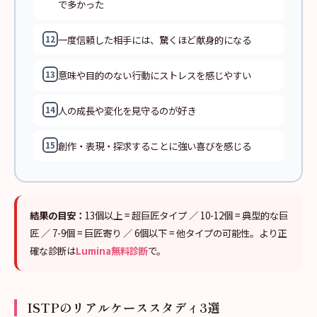
で多かった
一度信頼した相手には、驚くほど献身的になる
12
意味や目的のない行動にストレスを感じやすい
13
人の成長や変化を見守るのが好き
14
創作・表現・探求することに強い喜びを感じる
15
結果の目安：
13個以上 = 超巨匠タイプ ／ 10-12個 = 典型的な巨
匠 ／ 7-9個 = 巨匠寄り ／ 6個以下 = 他タイプの可能性。より正
確な診断は
Lumina無料診断
で。
ISTPのリアルケーススタディ3選