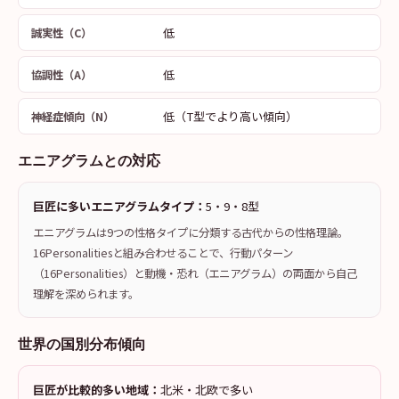
低
誠実性（C）
低
協調性（A）
低（T型でより高い傾向）
神経症傾向（N）
エニアグラムとの対応
巨匠に多いエニアグラムタイプ：
5・9・8型
エニアグラムは9つの性格タイプに分類する古代からの性格理論。
16Personalitiesと組み合わせることで、行動パターン
（16Personalities）と動機・恐れ（エニアグラム）の両面から自己
理解を深められます。
世界の国別分布傾向
巨匠が比較的多い地域：
北米・北欧で多い