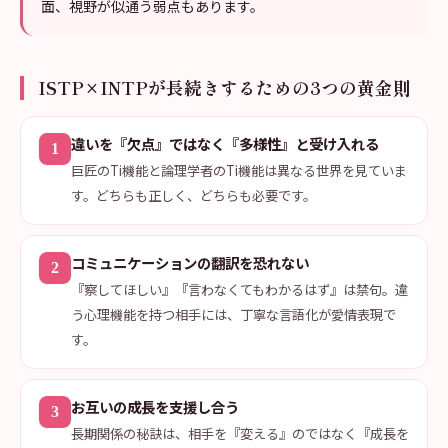
面、視野が似通う弱点もあります。
ISTP×INTPが長続きするための3つの黄金則
違いを『欠点』ではなく『多様性』と受け入れる
1
巨匠のTi機能と論理学者のTi機能は異なる世界を見ていま
す。どちらも正しく、どちらも必要です。
コミュニケーションの翻訳を恐れない
2
『察してほしい』『言わなくてもわかるはず』は禁句。違
う心理機能を持つ相手には、丁寧な言語化が愛情表現で
す。
お互いの成長を支援し合う
3
長期関係の秘訣は、相手を『変える』のではなく『成長を