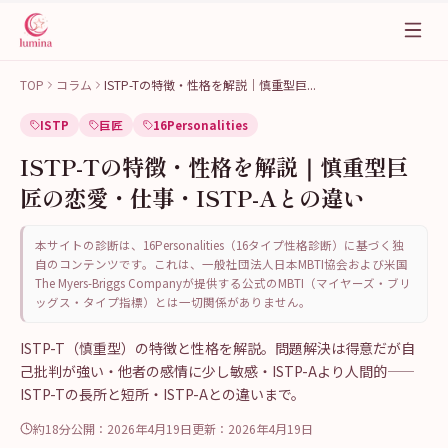
TOP
コラム
ISTP-Tの特徴・性格を解説｜慎重型巨
...
ISTP
巨匠
16Personalities
ISTP-Tの特徴・性格を解説｜慎重型巨
匠の恋愛・仕事・ISTP-Aとの違い
本サイトの診断は、16Personalities（16タイプ性格診断）に基づく独
自のコンテンツです。これは、一般社団法人日本MBTI協会および米国
The Myers-Briggs Companyが提供する公式のMBTI（マイヤーズ・ブリ
ッグス・タイプ指標）とは一切関係がありません。
ISTP-T（慎重型）の特徴と性格を解説。問題解決は得意だが自
己批判が強い・他者の感情に少し敏感・ISTP-Aより人間的——
ISTP-Tの長所と短所・ISTP-Aとの違いまで。
約18分
公開：
2026年4月19日
更新：
2026年4月19日