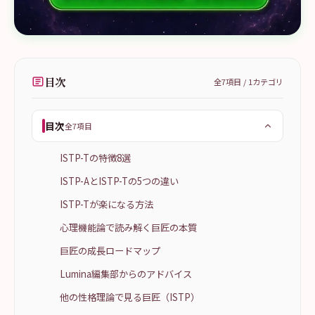
目次
全
7
項目 /
1
カテゴリ
目次
全7項目
ISTP-Tの特徴8選
ISTP-AとISTP-Tの5つの違い
ISTP-Tが楽になる方法
心理機能論で読み解く巨匠の本質
巨匠の成長ロードマップ
Lumina編集部からのアドバイス
他の性格理論で見る巨匠（ISTP）